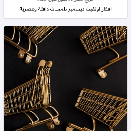
افكار اوتفيت ديسمبر بلمسات دافئة وعصرية