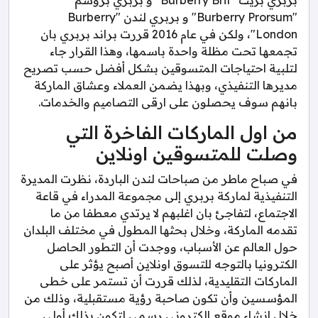
"Burberry Prorsum" و بربري لندن "Burberry
London"، ولكن في عام 2016 قررت براند بربري بان
تجمعها تحت مظلة واحدة باسمها، وهذا القرار جاء
لتلبية احتياجات المتسوقين بشكل أفضل حسب تصريح
مديرها التنفيذي، وبهذا يضمن العملاء وعشاق الماركة
بانهم سوف يحصلون على ارقى التصاميم والخدمات.
من اول الماركات الفاخرة التي
وصلت للمتسوقين اونلاين
في صباح ماطر من صباحات لندن الباردة، نظرت المديرة
التنفيذية لماركة بربري إلى مجموعة المدراء في قاعة
الاجتماع، لتفاجئ بان اغلبهم لا يرتدي معطفا من ما
تقدمه الماركة، وخلال بحثها المطول في مختلف البلدان
حول العالم عن الأسباب، ووجدت أن التطور الحاصل
الكترونيا بالتوجه للتسوق اونلاين أصبح يؤثر على
الماركات التقليدية، لذلك قررت أن تستمر على خطى
المؤسسين وأن تكون صاحبة رؤية مستقبلية، وذلك من
خلال انشاء موقع الكتروني رسمي لتكون بذلك أولى