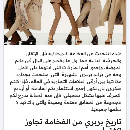
عندما نتحدث عن الفخامة البريطانية فإن الإتقان
والحرفية العالية هما أول ما يخطر على البال في عالم
الموضة، وإحدى أهم الماركات التي أدتهما على اكمل
وجه هي براند بربري الشهيرة، التي استحقت بجدارة
مكانتها بين أرقى العلامات التجارية في العالم، فإذا كنتم
تفكرون بأن تكون إحدى استثماراتكم القادمة، أو أردتم
التعرف عليها بشكل تفصيلي، فإن هذه المقالة تدرج لكم
مجموعة من الحقائق ممتعة ومفيدة والتي بالتاكيد لا
تعلمها جميعها.
تاريخ بربري من الفخامة تجاوز