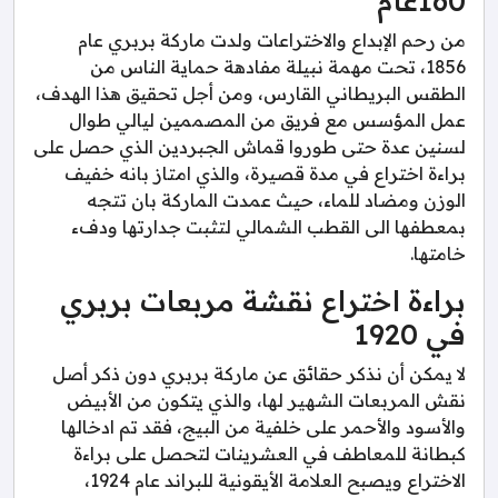
160عام
من رحم الإبداع والاختراعات ولدت ماركة بربري عام
1856، تحت مهمة نبيلة مفادهة حماية الناس من
الطقس البريطاني القارس، ومن أجل تحقيق هذا الهدف،
عمل المؤسس مع فريق من المصممين ليالي طوال
لسنين عدة حتى طوروا قماش الجبردين الذي حصل على
براءة اختراع في مدة قصيرة، والذي امتاز بانه خفيف
الوزن ومضاد للماء، حيث عمدت الماركة بان تتجه
بمعطفها الى القطب الشمالي لتثبت جدارتها ودفء
خامتها.
براءة اختراع نقشة مربعات بربري
في 1920
لا يمكن أن نذكر حقائق عن ماركة بربري دون ذكر أصل
نقش المربعات الشهير لها، والذي يتكون من الأبيض
والأسود والأحمر على خلفية من البيج، فقد تم ادخالها
كبطانة للمعاطف في العشرينات لتحصل على براءة
الاختراع ويصبح العلامة الأيقونية للبراند عام 1924،