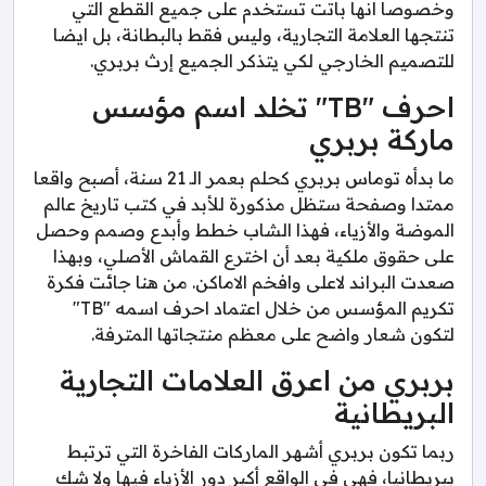
وخصوصا انها باتت تستخدم على جميع القطع التي
تنتجها العلامة التجارية، وليس فقط بالبطانة، بل ايضا
للتصميم الخارجي لكي يتذكر الجميع إرث بربري.
احرف "TB" تخلد اسم مؤسس
ماركة بربري
ما بدأه توماس بربري كحلم بعمر الـ 21 سنة، أصبح واقعا
ممتدا وصفحة ستظل مذكورة للأبد في كتب تاريخ عالم
الموضة والأزياء، فهذا الشاب خطط وأبدع وصمم وحصل
على حقوق ملكية بعد أن اخترع القماش الأصلي، وبهذا
صعدت البراند لاعلى وافخم الاماكن. من هنا جائت فكرة
تكريم المؤسس من خلال اعتماد احرف اسمه "TB"
لتكون شعار واضح على معظم منتجاتها المترفة.
بربري من اعرق العلامات التجارية
البريطانية
ربما تكون بربري أشهر الماركات الفاخرة التي ترتبط
ببريطانيا، فهي في الواقع أكبر دور الأزياء فيها ولا شك