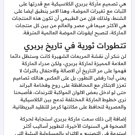
هي تصميم ماركة بربري الكلاسيكية مع قدرتها على
الثبات مع تغيرات الموضة، وهذا الامر ينطبق ايضا على
الشنط، ولذلك فإن من الطبيعي أن تكون هذه المنتجات
هي الأكثر مبيعا في مصر والعالم من بين كل منتجات
الماركة، لتصبح ايقونات الموضة العالمية المترفة.
تتطورات ثورية في تاريخ بربري
لن ننكر أن نقشة المربعات الشهيرة كانت وستظل دائما
العلامة المميزة لماركة بربري، ولكن مدراء الماركة
فهموا على مر التاريخ أن الاصالة والاحتفال بالتراث لا
يعني أبدا رفض التطور، بل على العكس هنالك تصاميم
تعزز الابتكار مع المحافظة على روح وفخامة البراند
حتى لو ادخل بعض الالوان المواكبة للترندات، فأصبحنا
نرى خطوط الماركة المختلفة تدمج بين الكلاسيكية
والعصرية لتحافظ على مكانتها كرمز للتقليد البريطانية.
إضافة إلى ذلك سعت ماركة بربري استجابة لحركة
الصحوة في السنوات الأخيرة، لتطوير أساليب أكثر
استدمة في التصنيع و الالتزام بالمسؤولية البيئية التي