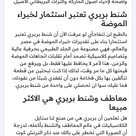
واضحة لإحياء أصول الماركة والتراث البريطاني الأصيل.
شنط بربري تعتبر استثمار لخبراء
الموضة
بالطبع لن تتفاجأي لو عرفت الآن أن شنط بربري تعتبر
استثمارا بناء على تقديرات خبراء الموضة في مصر
والعالم، فهي مصنوعة من الجلد الطبيعي بحرفية عالية
وتصاميم كلاسيكية تصمد أمام تقلبات اتجاهات الموضة
والزمن، هذا لأمر لا يحافظ عليها فقط، بل ويرفع من
قيمتها كل ما مر وقت، لذلك إذا كنت تبحثين عن قطعة
تتألقين بها بكل فخامة دون أن تفقدي شيئا من نقودك،
فما عليك سوا ان تحصلي على واحدة من شنط بربري.
معاطف وشنط بربري هي الاكثر
مبيعا
هل تعلمين أن بربري هي من صنع لنا ستايل
الكلاسيكيات في عالم المعاطف والشنط بأكمله، لدرجة
أن الصورة التي تخطر على بالك عند ذكر الترنش كوت