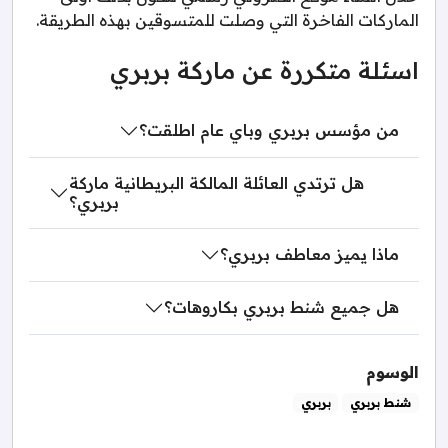
الماركات الفاخرة التي وصلت للمتسوقين بهذه الطريقة.
اسئلة متكررة عن ماركة بربري
من مؤسس بربري وباي عام اطلقت؟
هل ترتدي العائلة المالكة البريطانية ماركة
بربري؟
ماذا يميز معاطف بربري؟
هل جميع شنط بربري بكاروهات؟
الوسوم
شنط بربري
بربري