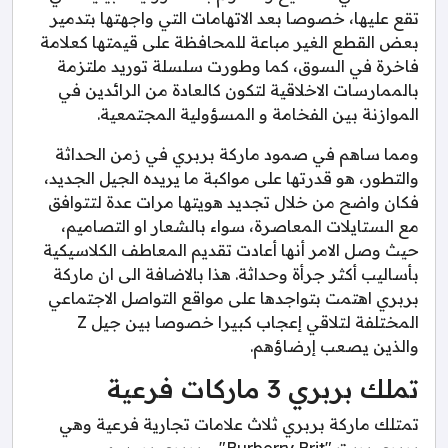
تقع عليها، خصوصا بعد الاتهامات التي واجهتها بتدمير
بعض القطع الغير مباعة للمحافظة على قيمتها كعلامة
فاخرة في السوق، كما وطورت سلسلة توريد ملتزمة
بالممارسات الاخلاقية لتكون كالعادة من الرائدين في
الموازنة بين الفخامة و المسؤولية المجتمعية.
ومما ساهم في صمود ماركة بربري في زمن الحداثة
والتطور، هو قدرتها على مواكبة ما يريده الجيل الجديد،
فكان واضح من خلال تجديد هويتها مرات عدة لتتوافق
مع الستايلات المعاصرة، سواء بالشعار او التصاميم،
حيث وصل الامر أنها أعادت تقديم المعاطف الكلاسيكية
بأساليب أكثر جرأة وحداثة. هذا بالاضافة الى ان ماركة
بربري اهتمت بتواجدها على مواقع التواصل الاجتماعي
المختلفة لتلاقي إعجاب كبيرا خصوصا بين جيل Z
والذين يصعب إرضاؤهم.
تملك بربري 3 ماركات فرعية
تمتلك ماركة بربري ثلاث علامات تجارية فرعية وهي
بربري بريت "Burberry Brit" و بربري بروسم