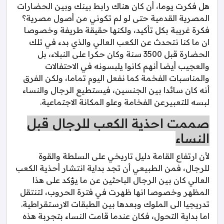
هل فكرت يوما، أن كان هناك رابط بينك وبين الحضارات
المصرية القدمية حتى لو لم تكوني من أصول مصرية؟
فكرة غريبة بكل تأكيد، ولكنها حقيقة طريفة وخصوصا
ان ما كنا نتحدث عن الكعب العالي والذي بدء في تلك
الحضارة قبل 3500 سنة وكان حكرا على النبلاء، بل
والعجيب أيضا أنهم كانوا يلبسونه في الاحتفالات
والمناسبات الفخمة كما نفعل اليوم تماما، ولكن الفرق
أنه كان سائدا بين الجنسين، فيستطيع الرجال والنساء
لبسه للتعبيرعن الفخامة وعلو المكانة الاجتماعية.
صممت احذية الكعب للرجال قبل
النساء
لأن ارتفاع القامة دليل تاريخي على السلطة والقوة
للرجال، فمن الطبيعي أن تجد بداية انتشار أحذية الكعب
العالي كان بين الرجال الباحثين عن ما يؤكد على هذا
المظهر وخصوصا انها ظهرت في فترة الحروب، لتنتقل
تدريجيا الى الملوك وبعدها بين الطبقات الارستقراطية.
اما بداية التحول، فكان عندما قامت النساء بتجربة هذه