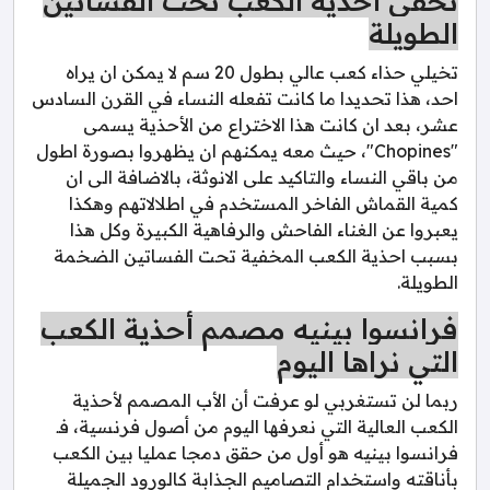
تخفى احذية الكعب تحت الفساتين
الطويلة
تخيلي حذاء كعب عالي بطول 20 سم لا يمكن ان يراه
احد، هذا تحديدا ما كانت تفعله النساء في القرن السادس
عشر، بعد ان كانت هذا الاختراع من الأحذية يسمى
"Chopines"، حيث معه يمكنهم ان يظهروا بصورة اطول
من باقي النساء والتاكيد على الانوثة، بالاضافة الى ان
كمية القماش الفاخر المستخدم في اطلالاتهم وهكذا
يعبروا عن الغناء الفاحش والرفاهية الكبيرة وكل هذا
بسبب احذية الكعب المخفية تحت الفساتين الضخمة
الطويلة.
فرانسوا بينيه مصمم أحذية الكعب
التي نراها اليوم
ربما لن تستغربي لو عرفت أن الأب المصمم لأحذية
الكعب العالية التي نعرفها اليوم من أصول فرنسية، فـ
فرانسوا بينيه هو أول من حقق دمجا عمليا بين الكعب
بأناقته واستخدام التصاميم الجذابة كالورود الجميلة