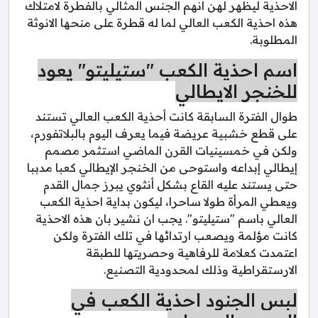
الاحذية ليظهر لهن انهم الجنس المثالي بالفطرة لامتلاك
هذه احذية الكعب العالي لما له قطرة على منحها الانوثة
المطلوبة.
اسم احذية الكعب "ستيليتو" يعود
للخنجر الايطالي
طوال الفترة السابقة كانت أحذية الكعب العالي تستند
على قطع خشبية عريضة فيما يعرف اليوم بالبلاتفورم،
ولكن في خمسينيات القرن الماضي استثمر مصمم
إيطالي إبداعه واستوحى من الخنجر الإيطالي كعبا مدببا
حتى يستند عليه القاع بشكل أنثوي يبرز جمال القدم
ويعطي المرأة طولا ساحرا، ليكون بداية احذية الكعب
العالي باسم "ستيليتو". يجب ان نشير بان هذه الاحذية
كانت مؤلمة ويصعب ارتدائها في تلك الفترة ولكن
اعتمدت كعلامة للرفاهية وحصريتها للطبقة
الارستقراطية وذلك لمحدودية التصنيع.
لبس الجنود احذية الكعب في