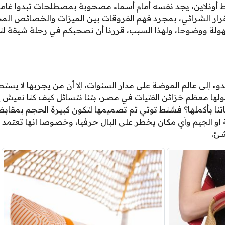
 أونلاين، يجد نفسه أمام أسماء مصحوبة بمصطلحات تبدوا غامضة 
قرار الشرائي، بمجرد فهم الفروقات بين الميزات والخصائص المخ
 سهولة ووضوحا، ولهذا السبب، قررنا أن نصحبكم في رحلة شيقة ل
 إلى عالم الموضة على مدار السنوات، إلا أن من يجربها لا يستطي
خولها معظم خزائن الفتيات في مصر، بتنا نتسائل كيف كنا نعيش
اتنا بأكملها؟ فشنط توتي تم تصميمها لتكون كبيرة الحجم بمقاب
ة او الجيم وأي مكان يخطر على البال حرفيا، وخصوصا انها تعتمد 
شئ.