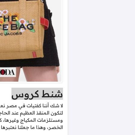
شنط كروس
لا شك أننا كفتيات في مصر نعش
لتكون المنقذ العظيم عند الحا
ومستلزمات المكياج وغيرها، كم
الخصر، وهذا ما جعلنا نعتبرها 