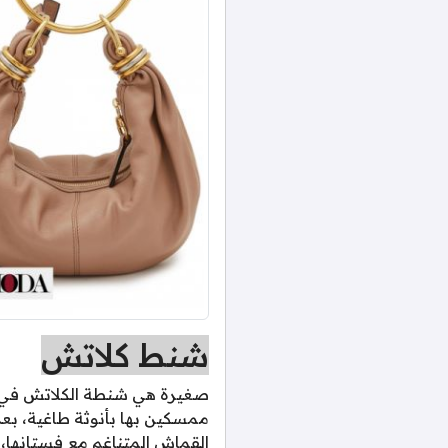
شنط كلاتش
صغيرة هي شنطة الكلاتش في حجم
ممسكين بها بأنوثة طاغية، بعد
القماش المتناغم مع فستانها، 