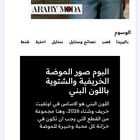
الوسوم
باليرينا
كعب
نصائح وستايل
ستايل
احذية
شنط
البوم صور الموضة
الخريفية والشتوية
باللون البني
اللون البني هو الاساس في اوتفيت
خريف وشتاء 2026، وهنا مجموعة
من القطع التي يجب ان تكون في
خزانة كل محبة وخبيرة للموضة