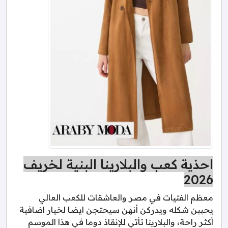
احذية كعب والبلارينا البنية لخريف
2026
معظم الفتيات في مصر والعاشقات للكعب العالي
يحببن شكله ويدركن أنهن سيحتجن ايضا لخيار اضافية
أكثر راحة، والبلارينا تأتي للإنقاذ دوما في هذا الموسم