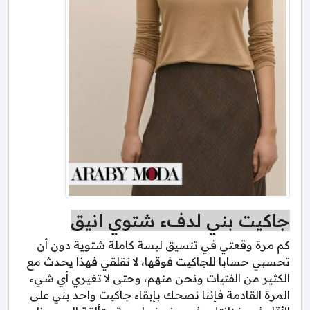
جاكيت بني لدفء شتوي انيق
كم مرة وقعتي في تنسيق لبسة كاملة شتوية دون أن
تحسبي حسابا للجاكيت فوقها، لا تقلقي فهذا يحدث مع
الكثير من الفتيات ونحن منهم، وحتى لا تغيري أي شيء
المرة القادمة فإننا نصحك بإبقاء جاكيت واحد بني على