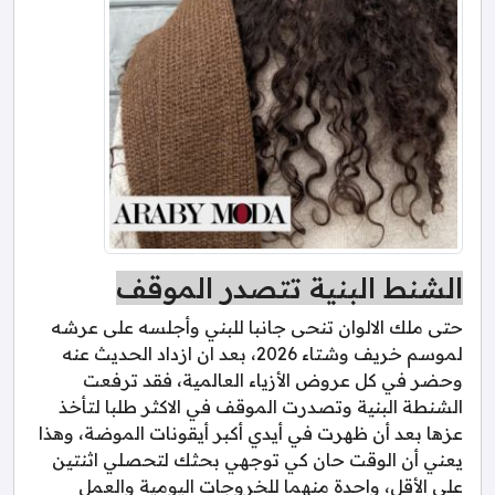
الشنط البنية تتصدر الموقف
حتى ملك الالوان تنحى جانبا للبني وأجلسه على عرشه
لموسم خريف وشتاء 2026، بعد ان ازداد الحديث عنه
وحضر في كل عروض الأزياء العالمية، فقد ترفعت
الشنطة البنية وتصدرت الموقف في الاكثر طلبا لتأخذ
عزها بعد أن ظهرت في أيدي أكبر أيقونات الموضة، وهذا
يعني أن الوقت حان كي توجهي بحثك لتحصلي اثنتين
على الأقل، واحدة منهما للخروجات اليومية والعمل