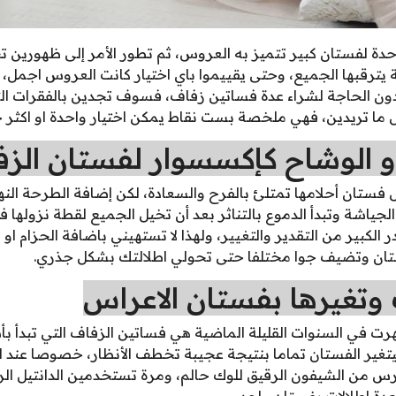
احدة لفستان كبير تتميز به العروس، ثم تطور الأمر إلى ظهورين
يترقبها الجميع، وحتى يقييموا باي اختيار كانت العروس اجمل، و
ن دون الحاجة لشراء عدة فساتين زفاف، فسوف تجدين بالفقرات ال
ل ما تريدين، فهي ملخصة بست نقاط يمكن اختيار واحدة او اكثر
و الوشاح كإكسسوار لفستان الز
 فستان أحلامها تمتلئ بالفرح والسعادة، لكن إضافة الطرحة الن
جياشة وتبدأ الدموع بالتناثر بعد أن تخيل الجميع لقطة نزولها ف
در الكبير من التقدير والتغيير، ولهذا لا تستهيني باضافة الحزام 
تان وتضيف جوا مختلفا حتى تحولي اطلالتك بشكل جذري.
وتغيرها بفستان الاعراس
هرت في السنوات القليلة الماضية هي فساتين الزفاف التي تبدأ 
غير الفستان تماما بنتيجة عجيبة تخطف الأنظار، خصوصا عند ا
س من الشيفون الرقيق للوك حالم، ومرة تستخدمين الدانتيل الرا
دة اطلالات بفستان واحد.