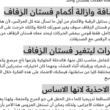
فة وازالة أكمام فستان الزفاف
 ستايل الرقبة والأكمام من أول ما تسأل عنه كل العرائس، لأن هذ
أكمام فستان الزفاف سوف يغير صورتك كاملة وكانك خرجت على ال
امل، فقط قومي ببعض الحركات ليمتد معك فستان الزفاف من الن
د الرقص مع الصديقات.
ات ليتغير فستان الزفاف
تعامل مناسب لكل منها، فالدخلة الملوكية يلزمها تاج مرصع يكم
عرك ورقبتك أثناء العشاء، ومهما كان اختيارك، ستدركين أثناء 
مختلفة كليا عن سابقتها، فيمكنك الاعتماد على هذه الفكرة خلال 
يع.
الاحذية لانها الاساس
التساقط تدريجيا كلما دخل الحفل في جو المرح والمتعة، ولهذا ي
في حفلات الأعراس، ولذلك يمكن أن تستغل العروس هذا الأمر بأن