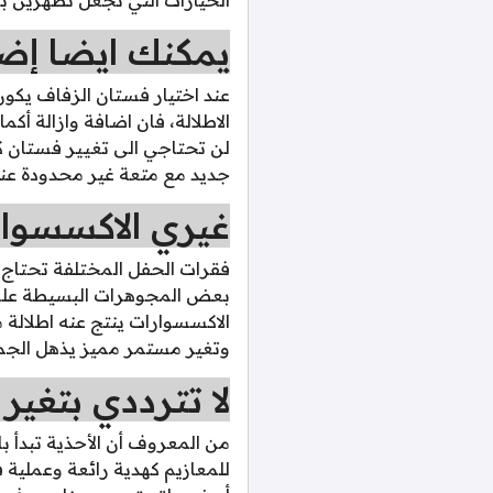
يمكنك ايضا إضا
عند اختيار فستان الزفاف يكون
الاطلالة، فان اضافة وازالة 
لن تحتاجي الى تغيير فستان ك
جديد مع متعة غير محدودة عن
غيري الاكسسوار
فقرات الحفل المختلفة تحتاج ل
بعض المجوهرات البسيطة على ش
الاكسسوارات ينتج عنه اطلالة 
وتغير مستمر مميز يذهل الجم
لا تترددي بتغير 
من المعروف أن الأحذية تبدأ ب
للمعازيم كهدية رائعة وعملية 