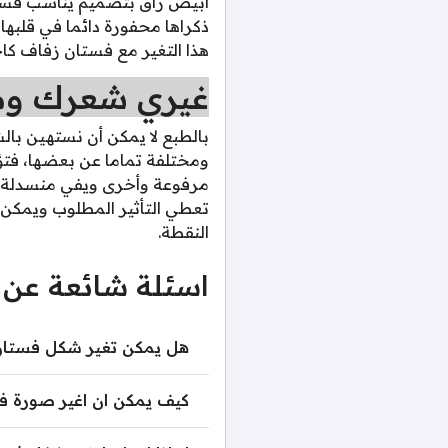
أبيض راق بتصميم يناسب فستان
ذكراها محفورة دائما في قلبها
هذا التغير مع فستان زفاف كاج
غيري شعرك ومك
بالطبع لا يمكن أن نستهين بالش
ومختلفة تماما عن بعضها، فتؤد
مرفوعة وأخرى ويفي منسدلة عل
تعطي التأثير المطلوب ويمكن 
النقطة.
اسئلة شائعة عن 
هل يمكن تغير شكل فستان 
كيف يمكن ان اغير صورة ف