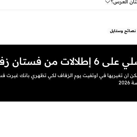
تان العرس؟
نصائح وستايل
ت من فستان زفاف واحد
كن ان تغيريها في اوتفيت يوم الزفاف لكي تظهري بانك غيرت ف
202