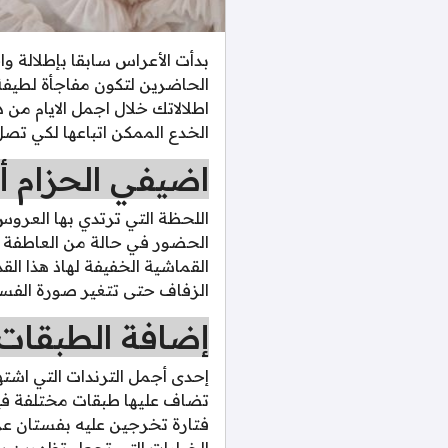
بدأت الأعراس سابقا بإطلالة و
الحاضرين لتكون مفاجأة لطيفة 
اطلالاتك خلال اجمل الايام م
الخدع الممكن اتباعها لكي تص
اضيفي الحزام أ
اللحظة التي ترتدي بها العروس
الحضور في حالة من العاطفة ال
القماشية الخفيفة لهاذ هذا الق
الزفاف حتى تتغير صورة الفس
إضافة الطبقات 
إحدى أجمل الترندات التي اشت
تضاف عليها طبقات مختلفة فيت
فتارة تخرجين عليه بفستان عر
الخيارات التي تجعل تظهرين بع