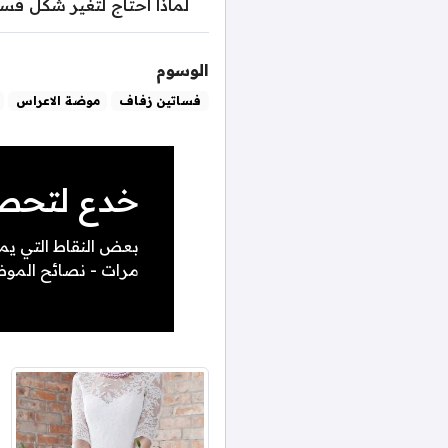
لماذا احتاج لتغير شكل فس
الوسوم
فساتين زفاف
موضة الاعراس
خدع لتحصلي على 6 إطلالا
بعض النقاط التي يم
مرات - نصائح الموضة 6