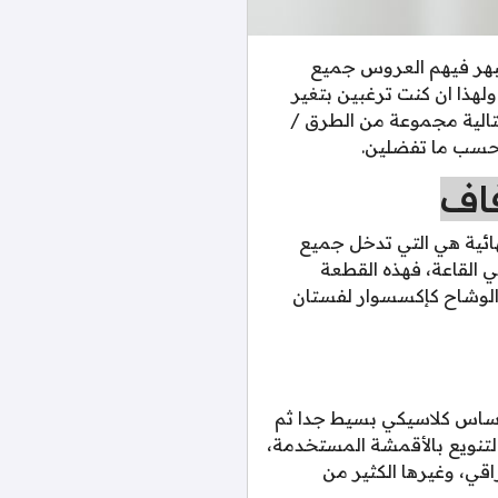
 تبهر فيهم العروس جميع
لهذا ان كنت ترغبين بتغير
تالية مجموعة من الطرق /
 حسب ما تفضلين.
فاف
هائية هي التي تدخل جميع
ي القاعة، فهذه القطعة
او الوشاح كإكسسوار لفستان
بأساس كلاسيكي بسيط جدا ثم
لتنويع بالأقمشة المستخدمة،
قي، وغيرها الكثير من