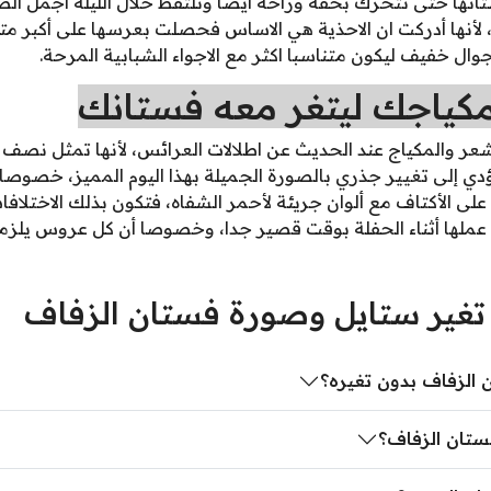
ها حتى تتحرك بخفة وراحة أيضا وتلتقط خلال الليلة أجمل الص
، لأنها أدركت ان الاحذية هي الاساس فحصلت بعرسها على أكبر مت
وال خفيف ليكون متناسبا اكثر مع الاجواء الشبابية المرحة.
ياجك ليتغر معه فستانك
عر والمكياج عند الحديث عن اطلالات العرائس، لأنها تمثل نصف ال
ي إلى تغيير جذري بالصورة الجميلة بهذا اليوم المميز، خصوصا 
ى الأكتاف مع ألوان جريئة لأحمر الشفاه، فتكون بذلك الاختلا
عملها أثناء الحفلة بوقت قصير جدا، وخصوصا أن كل عروس يلزم
تغير ستايل وصورة فستان الزفاف
الزفاف بدون تغيره؟
ستان الزفاف؟