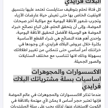
البلاك فرايدي
كل فتاة تحلم بتوظيف ستايلست تعتمد عليها بتنسيق
الاوتفيت الخاص بها حتى تعيش حياة عارضات الأزياء
وتجرب شعور الأناقة اليومية مع مواكبة آخر صيحات
الموضة، وإلى أن يتحقق الحلم، فإن اتباع نصائح خبراء
الموضة هو الوسيلة الأفضل لتحقيق الأناقة اليومية،
وإحدى أهم هذه النصائح هي شراء القطع الأساسية
بكثرة خلال عروض البلاك فرايدي، لان وجودها في
خزانتك أمر أساسي حتى تتمكني من تغيير اطلالاتك
بسهولة وذلك لانها تتناسب مع مختلف الستايلات
والصور الجميلة.
الاكسسوارات والمجوهرات
اساسيات بسلة مشترياتك البلاك
فرايدي
عندما تذكر الاكسسوارات والمجوهرات في عالم الموضة
فإنها تعتبر حجر أساس لا يمكن لأي مهتمة بالاناقة في
الكويت الإستغناء عنها، لذلك يجب على سلة المشتريات