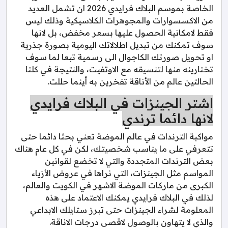
الخاصة بموسم البلاك فرايدي 2026 ان تشمل العديد
من الاكسسوارات والمجوهرات الكلاسيكية وذلك ليس
فقط لامكانية الحصول عليها بسعر مخفض، بل لانها
سوف تمكنك من تبديل اطلالاتك اليومية بصورة جذرية
او تحويل صورتك الكاجوال الى رسمية تبعا لما سوف
تختارينه منها لتنسيقه مع الاوتفيت، والنتيجة في كلتا
الحالتين عالم من الأناقة تفخرين به أينما حللت.
اشتر الجينزات في البلاك فرايدي
لانها دائما ترندي
مواكبة الترندات في عالم الموضة تعني بحثا دائما حتى
تتعرفي على ما يناسب شخصيتك، لكن في كل عام هناك
بعض الترندات المتجددة والتي لا تخضع لقوانين
المواسم مثل الجينزات، التي نراها في عروض الأزياء
الكبرى من ماركات الموضة الاشهر في الكويت والعالم،
لذلك في البلاك فرايدي يمكنك الاعتماد على هذه
المعلومة لشراء الجينزات حتى تبرز ستايلك الابداعي
والذي لا يتهاون بالوصول لاقصى درجات الاناقة.