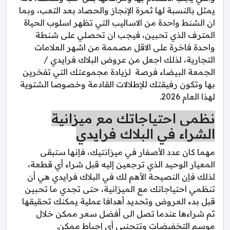
يمثل بالنسبة لها ثمرة الإنجاز والحصاد بعد التعب، وبما
ان الشنط واحدة من الاساليب التي تظهر اسلوب الحياة
المترف الذي تحبين، فيجب ان تحصلي على شنطة
واحدة فاخرة على الاقل مصممة من اشهر العلامات
التجارية، لذلك اجعل من عروض البلاك فرايدي /
الجمعة البيضاء فرصة لزيادة مجموعتك التي تفخرين
بها وتكون رفيقتك للإطلالات القادمة وخصوصا الشتوية
لهذا العام 2026.
نظمي احتياجاتك مع ميزانية
الشراء في البلاك فرايدي
مهما كان عدد الأصفار في ميزانتيك، فإنها ستبقى
المعيار الوحيد الذي ترجعين إليه قبل شراء أي قطعة،
لذلك فإن النصيحة الأهم لك في البلاك فرايدي هي أن
تنظمي احتياجاتك مع الميزانية، حتى تجدي ما تحبين
قبل بدء العروض وتحديد أهدافا عملية يمكنك تحقيقها
ثم شراءها عندما تصل الى أفضل سعر ممكن خلال
موسم التخفيضات وتتجنبي أي إحباط ممكن.