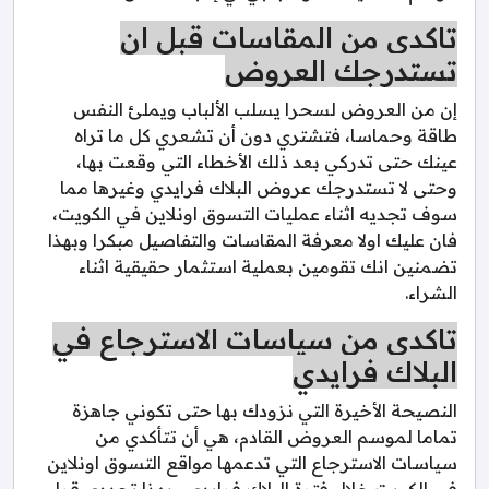
تاكدي من المقاسات قبل ان
تستدرجك العروض
إن من العروض لسحرا يسلب الألباب ويملئ النفس
طاقة وحماسا، فتشتري دون أن تشعري كل ما تراه
عينك حتى تدركي بعد ذلك الأخطاء التي وقعت بها،
وحتى لا تستدرجك عروض البلاك فرايدي وغيرها مما
سوف تجديه اثناء عمليات التسوق اونلاين في الكويت،
فان عليك اولا معرفة المقاسات والتفاصيل مبكرا وبهذا
تضمنين انك تقومين بعملية استثمار حقيقية اثناء
الشراء.
تاكدي من سياسات الاسترجاع في
البلاك فرايدي
النصيحة الأخيرة التي نزودك بها حتى تكوني جاهزة
تماما لموسم العروض القادم، هي أن تتأكدي من
سياسات الاسترجاع التي تدعمها مواقع التسوق اونلاين
في الكويت خلال فترة البلاك فرايدي وبهذا تحددي قرار