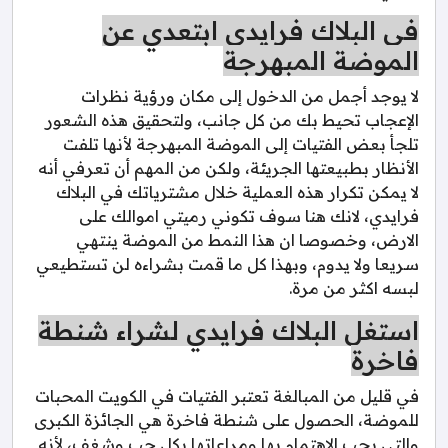
في البلاك فرايدي ابتعدي عن
الموضة المبهرجة
لا يوجد أجمل من الدخول إلى مكان ورؤية نظرات
الإعجاب تحيط بك من كل جانب، ولتحقيق هذه الشعور
تلجأ بعض الفتيات إلى الموضة المبهرجة لأنها تلفت
الأنظار بطبيعتها الجريئة، ولكن من المهم أن تعرفي أنه
لا يمكن تكرار هذه العملية خلال مشترياتك في البلاك
فرايدي، لانك هنا سوف تكوني رميتي اموالك على
الارض، وخصوصا ان هذا النمط من الموضة ينتهي
سريعا ولا يدوم، وبهذا كل ما قمت بشراءه لن تستطيعي
لبسه اكثر من مرة.
استغل البلاك فرايدي لشراء شنطة
فاخرة
في قليل من المبالغة تعتبر الفتيات في الكويت المحبات
للموضة، الحصول على شنطة فاخرة هي الجائزة الكبرى
والتي يجب الاهتمام بها ومراعاتها بكل حب وشغف، لأنه