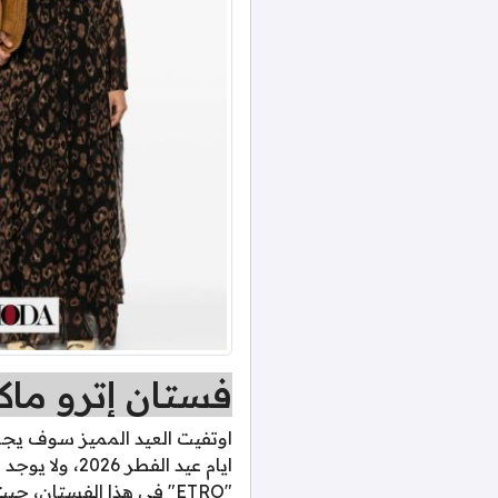
فستان إترو ما
اوتفيت العيد المميز سوف يجع
ايام عيد الف
"ETRO" في هذا الفستان،