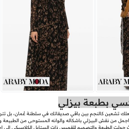
كسي بطبعة بيزلي
لك تشعين كالنجم بين باقي صديقاتك في سلطنة عُمان، بل تترب
طر 2026، ولا يوجد اجمل من نقش البيزلي باشكاله والوانه المستوحى من الطب
 حيث حولت الطبعة والتصميم للقميس ذات الستايل الكلاسيكي الى 