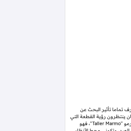
ف تماما تأثير البحث عن
ان ينتظرون رؤية القطعة التي
ستدخل قلبهم بدون استئذان، ولكن كل هذا سينتهي فور رؤيتك لهذا القفطان من ماركة تولر مارمو "Taller Marmo"، فهو
لعيد، وتكوني محط الأنظار