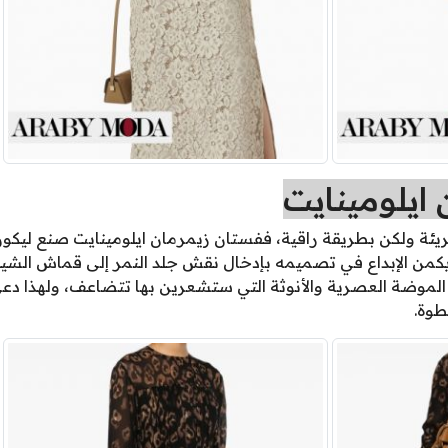
ايلومينايت
ئة ولكن بطريقة راقية، ففستان زيمرمان ايلومينايت صنع ليكون 
 يكمن الإبداع في تصميمه بإدخال نقش جلد النمر إلى قماش الشيفو
الموضة العصرية والأنوثة التي ستشعرين بها تتضاعف، ولهذا
طوة.