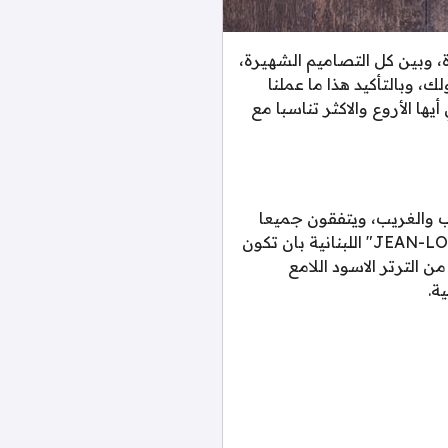
، وبين كل التصاميم الشهيرة،
 وبالتأكيد هذا ما عملنا
ا الأروع والاكثر تناسبا مع
ب والغريب، ويتفقون جميعا
على أنه الوقت الاهم للبهجة، وتستحق هذه العباية من ماركة جان لويس ساباجي "JEAN-LOUIS SABAJI" اللبنانية بان تكون
 الترتر الاسود اللامع
ة.