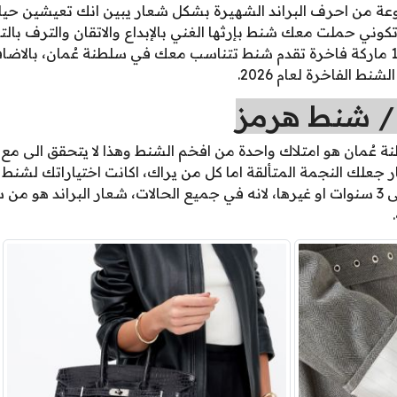
عة من احرف البراند الشهيرة بشكل شعار يبين انك تعيشين حياة 
ي حملت معك شنط بإرثها الغني بالإبداع والاتقان والترف بالتا
اليوم سوف نرشدك الى اكثر 11 ماركة فاخرة تقدم شنط تتناسب معك في سلطنة عُمان
ط الفاخرة لعام 2026.
 شنط هرمز
نة عُمان هو امتلاك واحدة من افخم الشنط وهذا لا يتحقق الى م
ار جعلك النجمة المتألقة اما كل من يراك، اكانت اختياراتك لشنط
لاجلك مع مدة انتظار تصل حتى 3 سنوات او غيرها، لانه في جميع الحالات، شعار البر