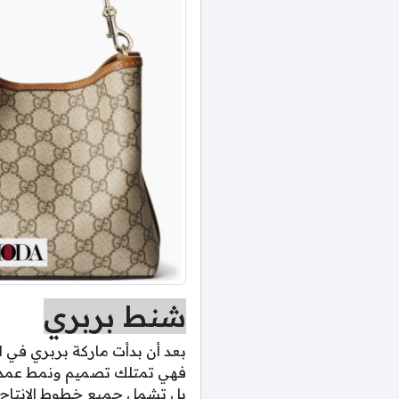
شنط بربري
فهي تمتلك تصميم ونمط عمد دا
بل تشمل جميع خطوط الانتاج 