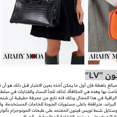
"LV"
بالغ باهظة فإن أول ما يمكن أخذه بعين الاعتبار قبل ذلك هو أن ت
امت بها وهذه هي المكافأة، لذلك تلجأ النساء والفتايات في سلطن
لبراند، مترافقة باعلى مستويات الجودة للخامات المستخدمة. ول
وستايل شنط لويس فيتون المعتمد على طبعات المونوجرام بألوا
 التعرف على مستوى الفخامة المطلوبة في الحياة.