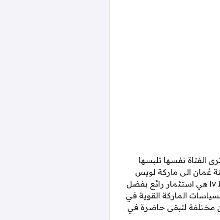
رى الفتاة نفسها تلبسها
ة عُمان الى ماركة لويس
فيتون كواحدة من اهم الاسماء الراقية في هذا المجال وذلك لانه نابع من معرفة حقيقية ان شنط lv هي استثمار رائع بفضل
سياسات الماركة القوية في
ن مختلفة لتبقى حاضرة في