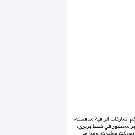
 للكثير من افخم الماركات الراقية منافسته،
 غير محصور في شنط بربري،
ا تحركت وظهرت، وهذا من