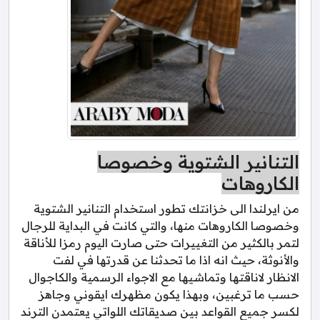
التنانير الشتوية وخصوصا
الكاروهات
من ايرلندا الى خزانتك تطور استخدام التنانير الشتوية
وخصوصا الكاروهات منها، والتي كانت في البداية للرجال
لتمر بالكثير من التغييرات حتى صارت اليوم رمزا للأناقة
والأنوثة، حيث انه اذا ما تحدثنا عن قدرتها في لفت
الانظار لاناقتها وتماشيها مع الاجواء الرسمية والكاجوال
حسب ما ترغبين، وبهذا يكون مظهرك ايقوني وجاهز
لكسر جميع القواعد بين صديقاتك اللواتي يعتمدن الترند