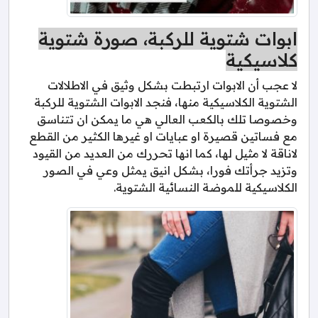
ابوات شتوية للركبة، صورة شتوية
كلاسيكية
لا عجب أن الابوات ارتبطت بشكل وثيق في الاطلالات
الشتوية الكلاسيكية منها، فنجد الابوات الشتوية للركبة
وخصوصا تلك بالكعب العالي هي ما يمكن ان تتناسق
مع فساتين قصيرة او عبايات او غيرها الكثير من القطع
لاناقة لا مثيل لها، كما انها تحررك من العديد من القيود
وتزيد جرأتك فورا، بشكل انيق يمثل وعي في الصور
الكلاسيكية للموضة النسائية الشتوية.