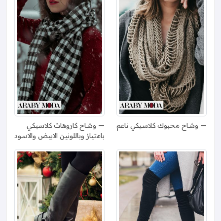
وشاح محبوك كلاسيكي ناعم
وشاح كاروهات كلاسيكي
بامتياز وباللونين الابيض والاسود