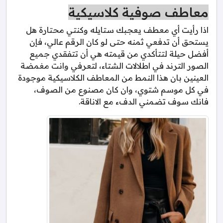
معاطف صوفية كلاسيكية
اذا رأيت أي معطف يعجبك ستايله وكنتي محتارة هل
يستحق أن تدفعي ثمنه حتى لو كان الرقم عالي، فإن
أفضل حيلة لتتأكدي من قيمته هي أن تتفقدي جميع
الصور الترند في اطلالات الشتاء، لتعرفي وانت مغمضة
العينين بان هذا النمط من المعاطف الكلاسيكية موجودة
في كل موسم شتوي، وان كان مصنوع من الصوف،
فانك سوف تضمني الدفء مع الاناقة.