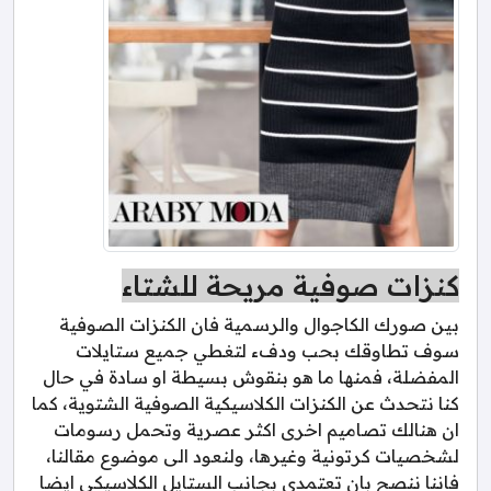
كنزات صوفية مريحة للشتاء
بين صورك الكاجوال والرسمية فان الكنزات الصوفية
سوف تطاوقك بحب ودفء لتغطي جميع ستايلات
المفضلة، فمنها ما هو بنقوش بسيطة او سادة في حال
كنا نتحدث عن الكنزات الكلاسيكية الصوفية الشتوية، كما
ان هنالك تصاميم اخرى اكثر عصرية وتحمل رسومات
لشخصيات كرتونية وغيرها، ولنعود الى موضوع مقالنا،
فاننا ننصح بان تعتمدي بجانب الستايل الكلاسيكي ايضا