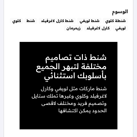
الوسوم
شنطة كلوي
شنط لويفي
شنط كارل لاغرفيلد
شنط
كلوي
لويفي
كارل لاغرفيلد
زيمرمان
شنط ذات تصاميم
مختلفة لتبهر الجميع
بأسلوبك استثنائي
شنط ماركات مثل لويفي وكارل
لاغرفيلد وكلوي وغيرها تملك ستايل
وتصميم فريد ومختلف لاقصى
الحدود يمكن اكتشافها