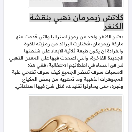
كلاتش زيمرمان ذهبي بنقشة
الكنغر
يعتبر الكنغر واحد من رموز استراليا والتي قدمت منها
ماركة زيمرمان، فختارت البراند من رمزيته للقوة
والفرادة ان يكون طبعة ثلاثية الابعاد على شنطتها
الجديدة الفاخرة، والتي اعتمدت فيها على المعدن الذهبي
لترافق النساء في اطلالاتهم الاحتفالية، ففي هذه
الامسيات سوف تنتظر الجميع كيف سوف تفتحي علبة
المجوهرات الذهبية وما تحتويه من بعض المكياج
وغيره، حتى يحاولوا تقليدك، فكل شئ فيها استثنائي.