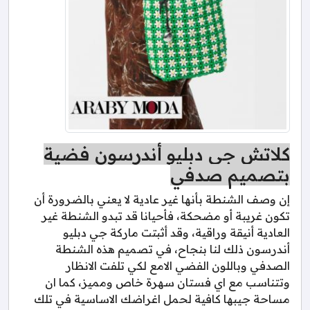
كلاتش جي دبليو أندرسون فضية
بتصميم صدفي
إن وصف الشنطة بأنها غير عادية لا يعني بالضرورة أن
تكون غريبة أو مضحكة، فأحيانا قد تبدو الشنطة غير
العادية أنيقة وراقية، وقد أثبتت ماركة جي دبليو
أندرسون ذلك لنا بنجاح، في تصميم هذه الشنطة
الصدفي وباللون الفضي الامع لكي تلفت الانظار
وتتناسب مع اي فستان سهرة خاص ومميز، كما ان
مساحة جيبها كافية لحمل اغراضك الاساسية في تلك