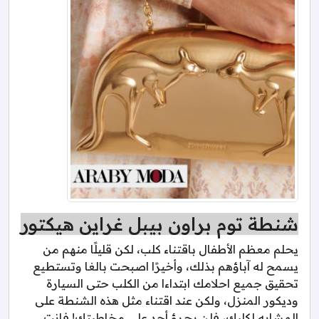
شنطة توم براون بيبل غراين هيكتور
يحلم معظم الأطفال باقتناء كلب، لكن قليلًا منهم من
يسمح له آباؤهم بذلك، وأخيرًا اصبحت بالغا وتستطيع
تحقيق جميع احلامك ابتداءا من الكلب حتى السيارة
وديكور المنزل، ولكن عند اقتناء مثل هذه الشنطة على
المشابه لكلبك، فلن يجرؤ أحد على مخاطبتك! فانت