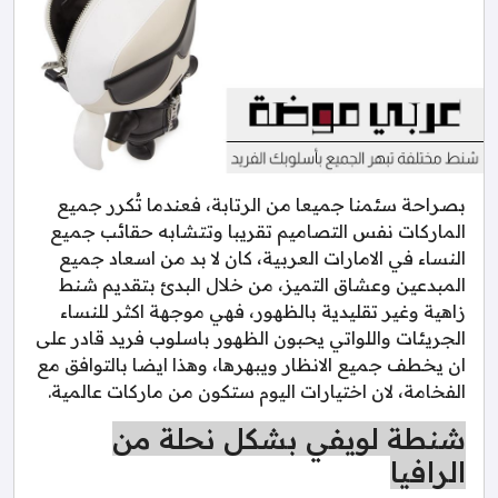
بصراحة سئمنا جميعا من الرتابة، فعندما تُكرر جميع
الماركات نفس التصاميم تقريبا وتتشابه حقائب جميع
النساء في الامارات العربية، كان لا بد من اسعاد جميع
المبدعين وعشاق التميز، من خلال البدئ بتقديم شنط
زاهية وغير تقليدية بالظهور، فهي موجهة اكثر للنساء
الجريئات واللواتي يحبون الظهور باسلوب فريد قادر على
ان يخطف جميع الانظار ويبهرها، وهذا ايضا بالتوافق مع
الفخامة، لان اختيارات اليوم ستكون من ماركات عالمية.
شنطة لويفي بشكل نحلة من
الرافيا