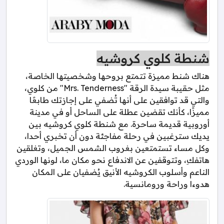
شنطة كلوي كروشيه
هناك شنط مميزة تتمتع بروحها وشخصيتها الخاصة،
مثل حقيبة سيدة الرقة "Mrs. Tenderness" من كلوي،
والتي قد توافقين على أنها تُضفي على إجازتك طابعًا
مميزًا، كأنك تقضين عطلة على الساحل أو في مدينة
أوروبية قديمة ساحرة. مع شنطة كلوي كروشيه بين
يديك سترغبين في رحلة مفاجئة دون أن تخبري أحدا،
وكل مساء تستمتعين بغروب الشمس الجميل، وتغلقين
هاتفكِ، وتتوقفين عن الاندفاع نحو مكان ما، لونها الوردي
الناعم وأسلوب الكروشيه الأنيق يُضفيان على المكان
هدوءا وراحة ورومانسية.