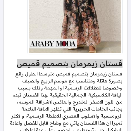
فستان زيمرمان بتصميم قميص
فستان زيمرمان بتصميم قميص متوسط الطول رائع
بصورة هائلة ومتناسب مع موسم الربيع والصيف
وخصوصا للاطلالات الرسمية او المهمة وذلك بسبب
الياقة الكلاسيكية. الجمالية الحقيقية لهذا الفستان تبدء
من اللون الاصفر المتدرج والعاكس لاشراقة الموسم،
بجانب الخامات الحريرية التي تظهر الاناقة الناعمة
الرومنسية والاسلوب العصري للاطلالة الرسمية، والاكثر
تميزا ان هذا الفستان ياتي مع وشاح قابل للفصل واعادة
التشكيل حتى تستطيعي الحصول على عدة اطلالات