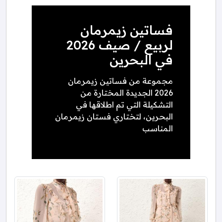
فساتين زيمرمان
لربيع / صيف 2026
في البحرين
مجموعة من فساتين زيمرمان
2026 الجديدة المختارة من
التشكيلة التي تم اطلاقها في
البحرين، لتختاري فستان زيمرمان
المناسب