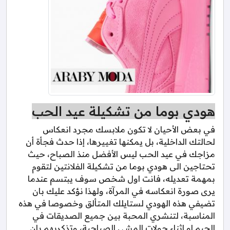
هودي بوما من تشكيلة عيد الحب
في بعض الأحيان لا تكون ملابسك مجرد انعكاس
لحالتك الداخلية، بل يمكنها تغييرها، إذا حدث فجأة أن
مزاجك في عيد الحب ليس الأفضل منذ الصباح، حيث
تحتاجين الى هودي بوما من تشكيلة الفلانتين لتقوم
بمهمة تعديله، فانت اول شخص سوف يبتسم عندما
يرى صورة انعكاسه في المرآة، ولهذا نؤكد عليك بان
تضيفي هذه الهودي لستايلك المتألق وخصوصا في هذه
المناسبة، لتنشري المحبة بين جميع الصديقات في
الجيم او اثناء جولات المشي الصباحية، وتذكريهم بان