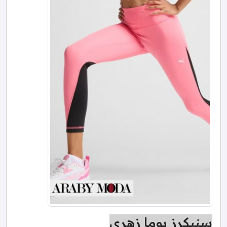
سنيكرز بوما زهري