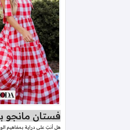
فستان مانجو بط
هل أنتِ على دراية بمفاهيم ا