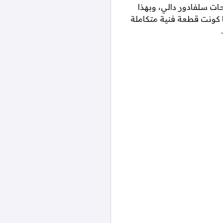
حات سلفادور دالي، وبهذا
ا كونت قطعة فنية متكاملة