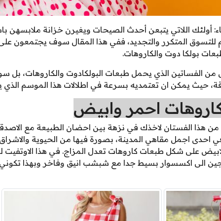
: أولئك اللاتي يتبعن أحدث الصيحات ويغيرن خزانة ملابسهن باس
م للتسوق المتكرر والتجديد، ففي هذا المقال سوف يجتمعون على 
من الفساتين الذي يحمل طبعات البولكادوت والكاروهات، بل س
، حيث يمكن ان تعتمديه بسرعة في اطلالات هذا الموسم الذي يحت
اروهات احمر وابيض
ن هذا الفستان لاخذك في نزهة بين احضان الطبيعة مع الاصدقاء 
في احدى اجمل مقاهي المدينة، بصورة فيها من الحيوية والاشراق
 والابيض على شكل طبعات كاروهات تعدل المزاج. في هذا الاوتفيت 
جين الى اكسسوار بسيط جدا مع شبشب انيق وفاخر وبهذا تكوني ا