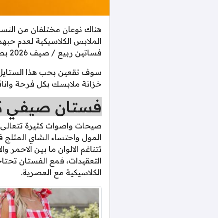
هناك نوعان مختلفان من النساء
الملابس الكلاسيكية لعدم حبه
فساتين ربيع / صيف 2026 بطبعات بولكا دوت والكاروهات.
سوف تقعين بحب هذا الستايل 
خزانة ملابسك بكل فرحة واناقة
فستان صيفي ك
صيحات واصوات كثيرة تتعالى م
المول واحتساء الشاي المثلج 
تتناغم الالوان ما بين الاحمر
التعقيدات، فمع الفستان تحتا
الكلاسيكية مع العصرية.