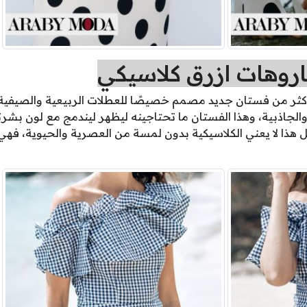
روهات ازرق كلاسيكي
 أكثر من فستان جديد مصمم خصيصًا للعطلات الربيعية والصيفية،
والجاذبية، وهذا الفستان ما تحتاجينه ليظهر ليندمج مع لون بش
ذا لا يعني الكلاسيكية بدون لمسة من العصرية والحيوية، فه