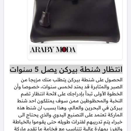
انتظار شنطة بيركن يصل 5 سنوات
الحصول على شنطة بيركن يتطلب منك مزيجا من
الصبر والمثابرة قد يمتد لخمس سنوات، خصوصا وأن
الخطوة الأولى تبدأ بإدراجك على لائحة انتظار تضم
النخبة والمحظوظين ممن سوف يمتلكون احد شنط
بيركن في البحرين والعالم، وهذا بسبب ان شنط هذه
الماركة تعتمد على التصنيع اليدوي والذي يحتاج الى
خبراء يتم تدريبهم لفترات طويله حتى يقوموا بالخياطة
والغرز بمهارة عالية تتناسب مع فخامة ما تقدم ماركة