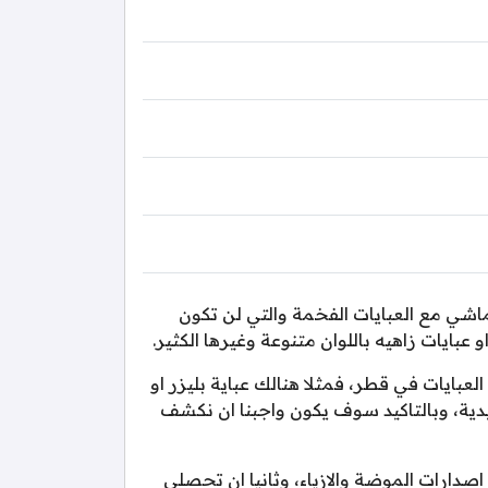
وهذا ايضا متماشي مع العبايات الفخمة والتي لن تكون
ايات زاهيه باللوان متنوعة وغيرها الكثير.
عبايات في قطر، فمثلا هنالك عباية بليزر او
يدية، وبالتاكيد سوف يكون واجبنا ان نكشف
ولك من تطورات في اصدارات الموضة والازياء، وثانيا ان تحصلي