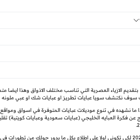
لوج عربي موضة "ArabyModa" نهتم بتقديم الازياء العصرية التي تناسب مختلف الاذواق 
وف نكتشف سويا عبايات تطريز او عبايات شك او عبي ملونه او عب
 ما نشهده في تنوع موديلات عبايات المتوفرة في اسواق ومواقع ال
ج عن فكرة العبايه الخليجي (عبايات سعودية وعبايات كويتية) تقل
لذلك ابقي معنا متأهبة لنتعرف على عبايات 2026 لكي تكوني اولا على اطلاع بكل ما يدور ح