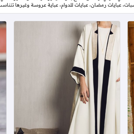
اسبات، عبايات رمضان، عبايات للدوام، عباية عروسة وغيرها تتناس