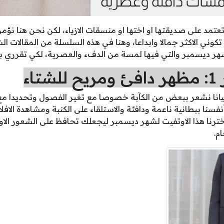
تعتمد على صديقتها او اختها او منسقات الازياء، لكن نحن هنا نؤمن
وني الاكثر جمالا وابداعا، وهنا في هذه السلسلة من المقالات 
شهر ديسمبر والتي فيها لمسة من الدفء والعصرية، لكي تقرري 
اء
يانا نشعر ببعض من الكآبة خصوصا مع تغير الفصول وتحديدا م
أنفسنا ببطانية ناعمة ودافئة والاستلقاء على الكنبة ومشاهدة الافل
 اخترنا هذا الاوتفيت لشهر ديسمبر ليجعلك تحافظ على الشعور الاو
م.