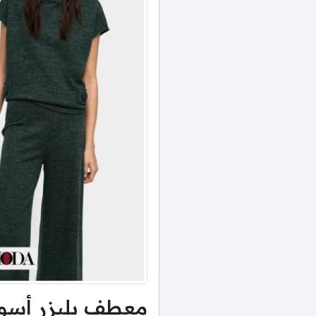
معطف بليزر أسو