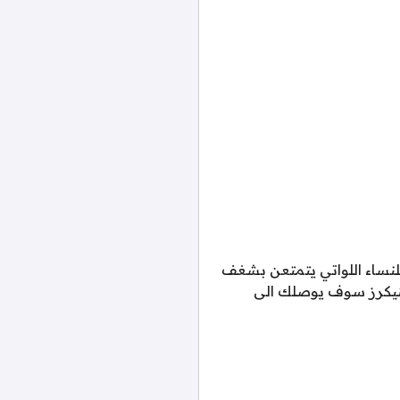
 مألوفة واحدة من احدث ترندات شتاء 2026، فهي تنتمي للنساء اللواتي يتمتعن بشغف
سنيكرز سوف يوصلك الى