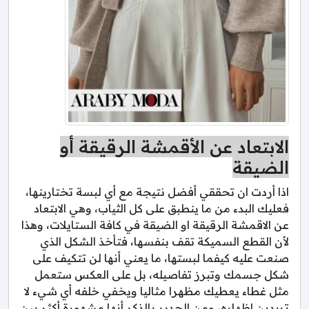
الابتعاد عن الأقمشة الرقيقة أو
الضيقة
اذا أردت ان تحققي أفضل نتيجة مع أي لبسة تختارينها،
فعليك البدء من ما ينطبق على كل الثياب، وهي الابتعاد
عن الاقمشة الرقيقة او الضيقة في كافة الستايلات، وهذا
لأن القطع السميكة تقف بنفسها، فتأخذ الشكل الذي
صنعت عليه كيفما لبستها، ما يعني أنها لن تتكيف على
شكل جسمك وتبرز تفاصيله، بل على العكس ستعمل
مثل غطاء يعطيك مظهرا مثاليا ويخفي خلفه أي شيء لا
تريدين إظهاره، ومن الجدير بالذكر أنها مشهورة أكثر بين