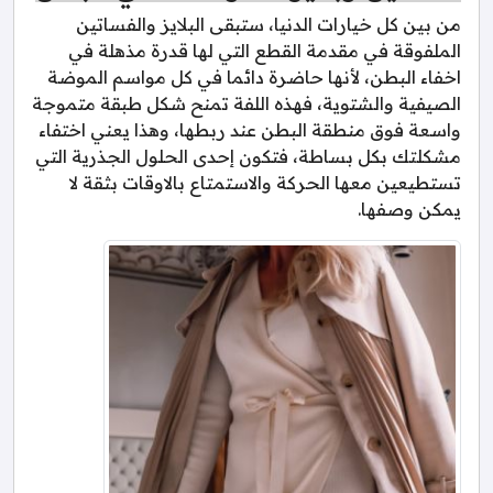
من بين كل خيارات الدنيا، ستبقى البلايز والفساتين
الملفوقة في مقدمة القطع التي لها قدرة مذهلة في
اخفاء البطن، لأنها حاضرة دائما في كل مواسم الموضة
الصيفية والشتوية، فهذه اللفة تمنح شكل طبقة متموجة
واسعة فوق منطقة البطن عند ربطها، وهذا يعني اختفاء
مشكلتك بكل بساطة، فتكون إحدى الحلول الجذرية التي
تستطيعين معها الحركة والاستمتاع بالاوقات بثقة لا
يمكن وصفها.