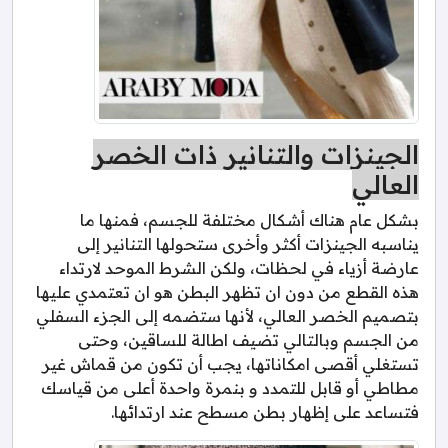
الجينزات والتنانير ذات الخصر
العالي
بشكل عام هناك أشكال مختلفة للجسم، فمنها ما
يناسبه الجينزات أكثر وأخرى ستحولها التنانير إلى
عارضة أزياء في لحظات، ولكن الشرط الموحد لارتداء
هذه القطع من دون ان تظهر البطن هو ان تعتمدي عليها
بتصميم الخصر العالي، لأنها ستضمه إلى الجزء السفلي
من الجسم وبالتالي تضيف اطالة للساقين، وحتى
تستغلي أقصى امكاناتها، يجب أن تكون من قماش غير
مطاطي أو قابل للتمدد و بنمرة واحدة أعلى من قياسك
فتساعد على إظهار بطن مسطح عند ارتدائها.