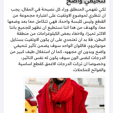
تنحيفي واضح
لكي تفهمي المنطلق وراء كل نصيحة في المقال، يجب
ان تنظري لموضوع الاوتفيت على اعتباره مجموعة من
القطع وليس كلبسة واحدة، فهي تتكامل معا بعد وضعها
معا، والهدف من هذا اننا نستطيع ان نظهر للجميع باننا
الاكثر تميزا، ولاخفاء بعض الكيلوغرامات من منطقة
البطن، فلا بد ان تعتمدي على ان يكون الاوتفيت بستايل
مونوكروم، فاللوان الواحد سوف يضمن تأثير تنحيفي
واضح وبدون اي مجهود، كما ان استغلال طيف كبير من
الدرجات لنفس الون سوف يكون له نفس التاثير،
وخصوصا ان تركت الدرجات الاغمق كقطع اساسية
والفواتح للمكملات.