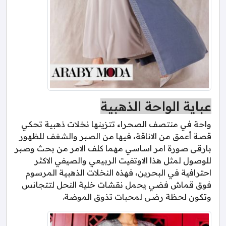
عباية الواحة الذهبية
واحة في منتصف الصحراء تتزينها نخلات ذهبية تحكي
قصة أعمق من الاناقة، فيها من الصبر والشغف للظهور
بارقى صورة امر اساسي مهما كلف الامر من بحث وصبر
للوصول لمثل هذا الاوتفيت الربيعي والصيفي الاكثر
احترافية في البحرين، فهذه النخلات الذهبية المرسوم
فوق قماش فضي يحمل نقشات خلية النحل لتتجانس
وتكون لحظة رضى لمحبات تذوق الموضة.