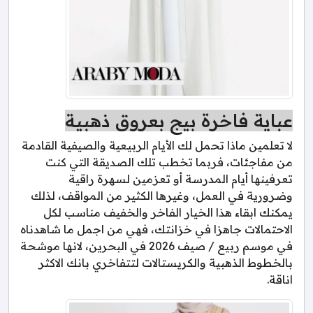
عباية فاخرة بيج بعروق ذهبية
لا تعلمين ماذا تحمل لك الأيام الربيعية والصيفية القادمة
من مفاجئات، فربما تخطب تلك الصديقة التي كنت
تعرفينها أيام المدرسة أو تعزمين لسهرة راقية
وضرورية في العمل، وغيرها الكثير من المواقف، لذلك
يمكنك ابقاء هذا الخيار الفاخر والخفيف مناسب لكل
الاحتمالات جاهزا في خزانتك، فهي من اجمل ما شاهدناه
في موسم ربيع / صيف 2026 في البحرين، لانها موشحة
بالخطوط الذهبية والكريستالات لتتفاخري بانك الاكثر
اناقة.