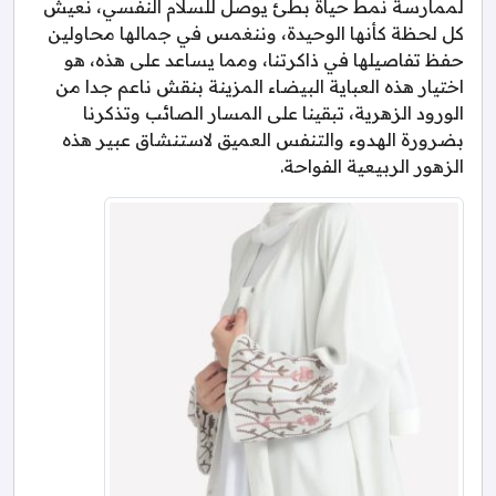
لممارسة نمط حياة بطئ يوصل للسلام النفسي، نعيش
كل لحظة كأنها الوحيدة، وننغمس في جمالها محاولين
حفظ تفاصيلها في ذاكرتنا، ومما يساعد على هذه، هو
اختيار هذه العباية البيضاء المزينة بنقش ناعم جدا من
الورود الزهرية، تبقينا على المسار الصائب وتذكرنا
بضرورة الهدوء والتنفس العميق لاستنشاق عبير هذه
الزهور الربيعية الفواحة.