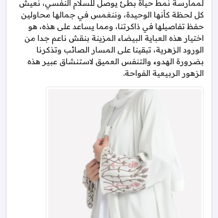
لممارسة نمط حياة بطئ يوصل للسلام النفسي، نعيش
كل لحظة كأنها الوحيدة، وننغمس في جمالها محاولين
حفظ تفاصيلها في ذاكرتنا، ومما يساعد على هذه، هو
اختيار هذه العباية البيضاء المزينة بنقش ناعم جدا من
الورود الزهرية، تبقينا على المسار الصائب وتذكرنا
بضرورة الهدوء والتنفس العميق لاستنشاق عبير هذه
الزهور الربيعية الفواحة.