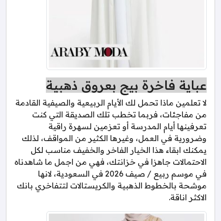
عباية فاخرة بيج بعروق ذهبية
لا تعلمين ماذا تحمل لك الأيام الربيعية والصيفية القادمة
من مفاجئات، فربما تخطب تلك الصديقة التي كنت
تعرفينها أيام المدرسة أو تعزمين لسهرة راقية
وضرورية في العمل، وغيرها الكثير من المواقف، لذلك
يمكنك ابقاء هذا الخيار الفاخر والخفيف مناسب لكل
الاحتمالات جاهزا في خزانتك، فهي من اجمل ما شاهدناه
في موسم ربيع / صيف 2026 في السعودية، لانها
موشحة بالخطوط الذهبية والكريستالات لتتفاخري بانك
الاكثر اناقة.