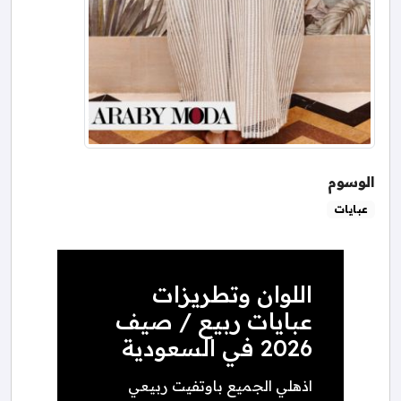
الوسوم
عبايات
اللوان وتطريزات
عبايات ربيع / صيف
2026 في السعودية
اذهلي الجميع باوتفيت ربيعي