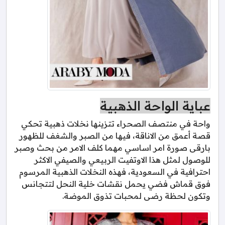
عباية الواحة الذهبية
واحة في منتصف الصحراء تتزينها نخلات ذهبية تحكي
قصة أعمق من الاناقة، فيها من الصبر والشغف للظهور
بارقى صورة امر اساسي مهما كلف الامر من بحث وصبر
للوصول لمثل هذا الاوتفيت الربيعي والصيفي الاكثر
احترافية في السعودية، فهذه النخلات الذهبية المرسوم
فوق قماش فضي يحمل نقشات خلية النحل لتتجانس
وتكون لحظة رضى لمحبات تذوق الموضة.