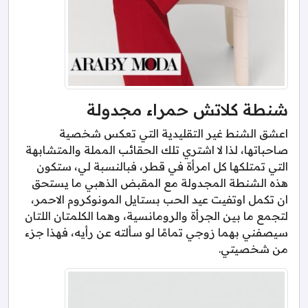
شنطة كلاتش حمراء مجدولة
اعشق الشنط غير التقليدية التي تعكس شخصية
صاحباتها، لذا لا اشتري تلك الحقائب المملة والمتشابهة
التي تمتلكها كل امرأة في قطر، فبالنسبة لي، ستكون
هذه الشنطة المجدولة مع المقبض الذهبي ما يستحق
ان تكمل اوتفيت عيد الحب بستايل المونوكروم الاحمر،
لتجمع ما بين الجرأة والرومانسية، وهما الكلمتان اللتان
سيصفني بهما زوجي تمامًا لو سألته عن رأيه، فهذا جزء
من شخصيتي.