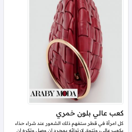
كعب عالي بلون خمري
كل امرأة في قطر ستفهم ذلك الشعور عند شراء حذاء
بكعب عالي، وتتوق لارتدائه بمجرد ان وصل وتكره ان