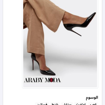
الوسوم
كعب
اوتفيت
ستايل
شنط
فساتين