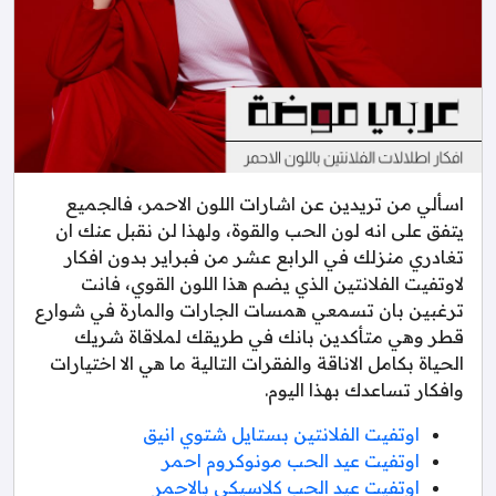
اسألي من تريدين عن اشارات اللون الاحمر، فالجميع
يتفق على انه لون الحب والقوة، ولهذا لن نقبل عنك ان
تغادري منزلك في الرابع عشر من فبراير بدون افكار
لاوتفيت الفلانتين الذي يضم هذا اللون القوي، فانت
ترغبين بان تسمعي همسات الجارات والمارة في شوارع
قطر وهي متأكدين بانك في طريقك لملاقاة شريك
الحياة بكامل الاناقة والفقرات التالية ما هي الا اختيارات
وافكار تساعدك بهذا اليوم.
اوتفيت الفلانتين بستايل شتوي انيق
اوتفيت عيد الحب مونوكروم احمر
اوتفيت عيد الحب كلاسيكي بالاحمر