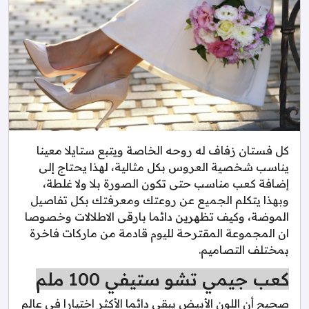
كل فستان زفاف له روحه الخاصة ويتبع ستايلا معينا
يناسب شخصية العروس بكل مثالية، لهذا يحتاج إلى
إضافة كعب مناسب حتى تكون الصورة بلا ولا غلطة،
وبهذا يتكلم الجميع عن روعتك ومعرفتك بكل تفاصيل
الموضة، وكيف تظهرين دائما بارقى الاطلالات وخصوصا
ان المجموعة المقترحة لليوم قادمة من ماركات فاخرة
بمختلف التصاميم.
كعب جيمي تشو ستيفي 100 ملم
صحيح أن اللون الأبيض يبقى دائما الأكثر اختيارا في عالم