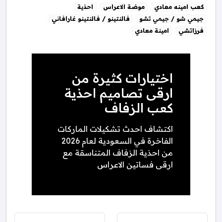
كعب امينه معادي
موضة الاعراس
احذية
جيمي شو / جيمي تشو
فالنتينو / فالنتينو غارافاني
فرزاتشي
امينة معادي
اختيارات كثيرة من
ارقى تصاميم احذية
كعب الزفاف
اكتشاف احدث تشكيلات الماركات
الفاخرة في السعودية لعام 2026
من احذية الزفاف المتناسقة مع
ارقى فساتين الاعراس