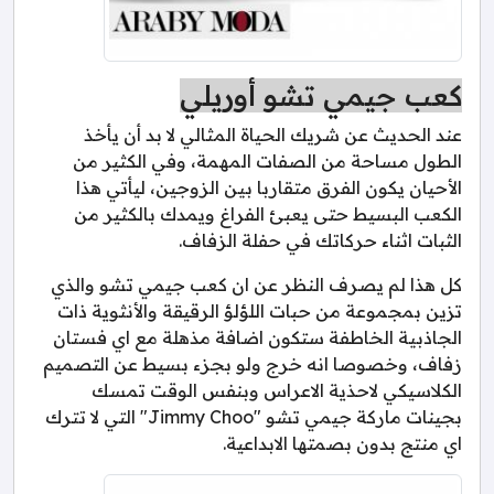
كعب جيمي تشو أوريلي
عند الحديث عن شريك الحياة المثالي لا بد أن يأخذ
الطول مساحة من الصفات المهمة، وفي الكثير من
الأحيان يكون الفرق متقاربا بين الزوجين، ليأتي هذا
الكعب البسيط حتى يعبئ الفراغ ويمدك بالكثير من
الثبات اثناء حركاتك في حفلة الزفاف.
كل هذا لم يصرف النظر عن ان كعب جيمي تشو والذي
تزين بمجموعة من حبات اللؤلؤ الرقيقة والأنثوية ذات
الجاذبية الخاطفة ستكون اضافة مذهلة مع اي فستان
زفاف، وخصوصا انه خرج ولو بجزء بسيط عن التصميم
الكلاسيكي لاحذية الاعراس وبنفس الوقت تمسك
بجينات ماركة جيمي تشو "Jimmy Choo" التي لا تترك
اي منتج بدون بصمتها الابداعية.