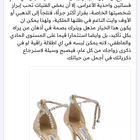
فساتين واحذية الأعراس، إلا أن بعض الفتيات تحب إبراز
شخصيتها الخاصة، بقرار أكثر جرأة، فتلجأ إلى الذهبي أو
الأوف وايت الناعم في طلتها الملكية، ولهذا يمكن ان
يكون هذا الخيار مذهل ويترك بصمة في أذهان من يراه
بكل تأكيد، بل وايضا استثمارا قيما على المستوى المادي
والعاطفي، لانه يمكن لبسه في اي اطلالة راقية او في
ذكرى زواجك من كل عام، فيصبح وسيلة لاسترجاع
ذكرياتك في أجمل من حياتك.