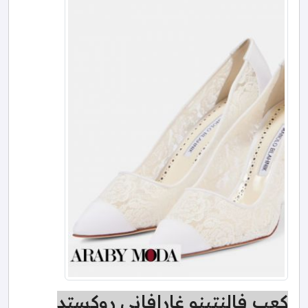
كعب فالنتينو غارافاني روكستد