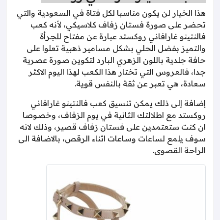
هذا الخيار لن يكون مناسبا لكل فتاة في السعودية والتي
تحضر على صورة فستان زفاف كلاسيكي، لأنه كعب
فالنتينو غارافاني روكستد عبارة عن مفتاح للجرأة
والتميز بفضل الحلي بشكل مسامير ذهبية تعلوا على
حافة جلدية باللون الزهري البارد لتكوين صورة عصرية
جدا، فالعروس التي تختار هذا الكعب لهذا اليوم الاكثر
سعادة، هي تعبر عن ثقة بالنفس قوية.
إضافة إلى ذلك يمكن تنسيق كعب فالنتينو غارافاني
روكستد مع اطلالتك الثانية في يوم الزفاف، وخصوصا
ان كنت ستعتمدين على فستان زفاف قصير، وذلك لانه
سوف يلمع لساعات وساعات اثناء الرقص، بالاضافة الى
الراحة القصوى.