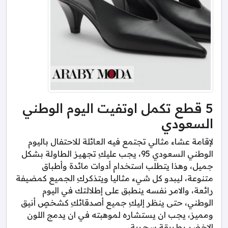
5 قطع تكمل اوتفيت اليوم الوطني
السعودي
لإقامة عشاء مثالي تجتمع فيه العائلة للاحتفال باليوم
الوطني السعودي 95، يجب عليكِ تجهيز الطاولة بشكل
جميل، وهذا يتطلب استخدام أدوات مائدة وأطباق
متنوعة، ليبدو كل شيء مثاليا ويتذكركِ الجميع كمضيفة
رائعة، والامر نفسه ينطبق على إطلالتك في اليوم
الوطني، حتى ينظر إليكِ جميع أصدقائكِ كشخصٍ أنيق
ومميز، يجب ان يستشاره لموهبته في ان يدمج اللون
الاخضر بطريقة سحرية.