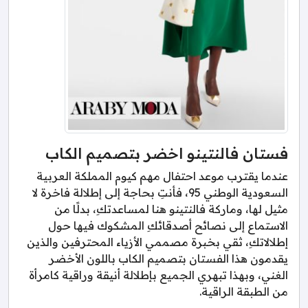
فستان فالنتينو اخضر بتصميم الكاب
عندما يقترب موعد احتفال مهم كيوم المملكة العربية
السعودية الوطني 95، فأنتِ بحاجة إلى إطلالة فاخرة لا
مثيل لها، وماركة فالنتينو هنا لمساعدتكِ، بدلًا من
الاستماع إلى نصائح أصدقائكِ المشكوك فيها حول
إطلالاتكِ، ثقي بخبرة مصممي الأزياء المحترفين والذين
يقدمون هذا الفستان بتصميم الكاب باللون الأخضر
الغني، وبهذا تبهري الجميع بإطلالة أنيقة وراقية كامرأة
من الطبقة الراقية.