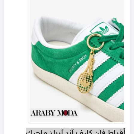
أقراط فان كليف آند آربلز ماجيك