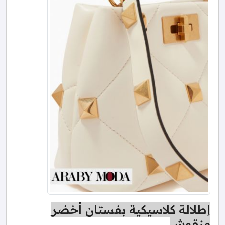
إطلالة كلاسيكية بفستان أخضر
منقوش