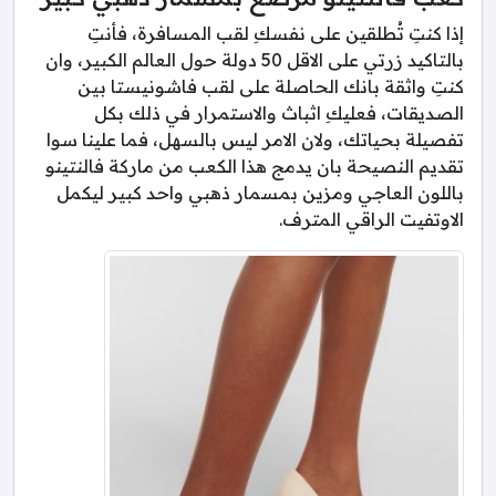
إذا كنتِ تُطلقين على نفسكِ لقب المسافرة، فأنتِ
بالتاكيد زرتي على الاقل 50 دولة حول العالم الكبير، وان
كنتِ واثقة بانك الحاصلة على لقب فاشونيستا بين
الصديقات، فعليكِ اثباث والاستمرار في ذلك بكل
تفصيلة بحياتك، ولان الامر ليس بالسهل، فما علينا سوا
تقديم النصيحة بان يدمج هذا الكعب من ماركة فالنتينو
باللون العاجي ومزين بمسمار ذهبي واحد كبير ليكمل
الاوتفيت الراقي المترف.