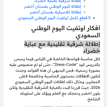
إطلالة شرقية بعباية خضراء
إطلالة اليوم الوطني بفستان أخضر
إطلالة كلاسيكية بفستان أخضر
5 قطع تكمل اوتفيت اليوم الوطني السعودي
افكار اوتفيت اليوم الوطني
السعودي
إطلالة شرقية تقليدية مع عباية
خضراء
لكل مناسبة قواعدها الخاصة في اللباس فيما يسمى
بالدريس كود "Dress-Code"، حتى لو لم منصوص عليه
بصورة رسمية، فمن البديهي ان هذه القواعد وجدت
لتكون الاطلالات بمستوى المناسبة وخاضعة لاعلى
المعايير، ومثال ذلك اطلالات اليوم الوطني السعودي
2026، حيث قررنا البدء بالعباية الشرقية التقليدية ولكن
بلون اخضر يدمجك مع العلم ويؤكد على اسلوبك
الشامخ.