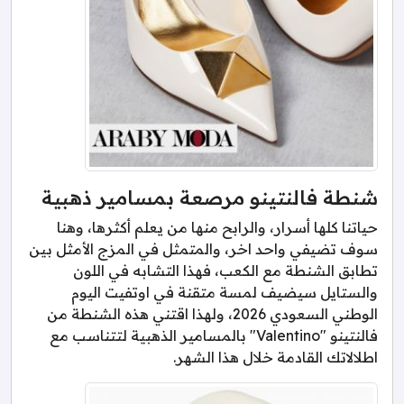
شنطة فالنتينو مرصعة بمسامير ذهبية
حياتنا كلها أسرار، والرابح منها من يعلم أكثرها، وهنا
سوف تضيفي واحد اخر، والمتمثل في المزج الأمثل بين
تطابق الشنطة مع الكعب، فهذا التشابه في اللون
والستايل سيضيف لمسة متقنة في اوتفيت اليوم
الوطني السعودي 2026، ولهذا اقتني هذه الشنطة من
فالنتينو "Valentino" بالمسامير الذهبية لتتناسب مع
اطلالاتك القادمة خلال هذا الشهر.