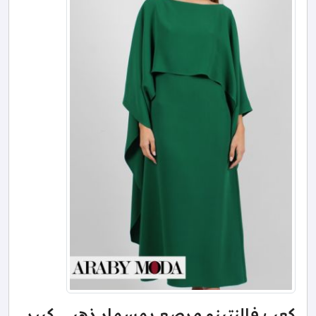
كعب فالنتينو مرصع بمسمار ذهبي كبير