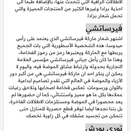
الاطلالات الراقية التي تتحدث عنها، بالإضافة طبعا الى
احذية برادا وغيرها الكثير من المنتجات المميزة والتي
تحمل شعار برادا.
فيرساتشي
اشتهر شعار ماركة فيرساتشي الذي يعتمد على رأس
ميدوسا، هذه الشخصية الأسطورية التي بات الجميع
يربطها مع الماركة ويعتبرها رمز من رموز الفخامة،
وهذا ما كان يأمل جياني فيرساتشي مؤسس العلامة
التجارية بحدوثه وارتباط عشاق الموضة فيه. واليوم لا
يمكن ان ينكر احد ان ماركة فيرساتشي هي من أكبر دور
الأزياء والموضة في العالم التي تقدم تصاميم ابداعية
باللوان ورسومات تعكس فخامة اصحابها وتلاحق رغبات
عملاءها بكل ما هو مميز واستثنائي، كما ان حضورها لم
يعد محصورا في الموضة ومستلزمات الاطلالات الفاخرة،
بل بتنا نجدها ايضا توفر قطع حصرية للمنازل حتى
تتمكن من تجسيد عشقك في كل زاوية تخصك.
توري بورش