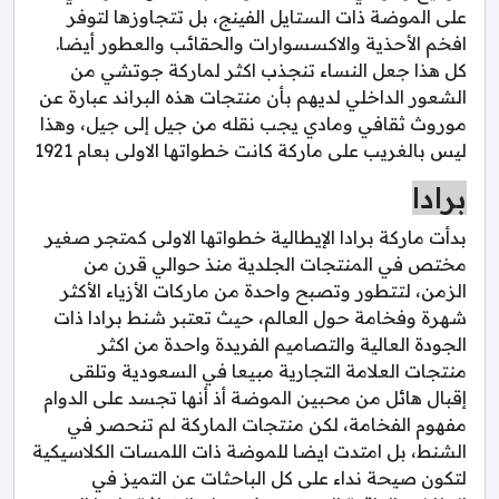
على الموضة ذات الستايل الفينج، بل تتجاوزها لتوفر
افخم الأحذية والاكسسوارات والحقائب والعطور أيضا.
كل هذا جعل النساء تنجذب اكثر لماركة جوتشي من
الشعور الداخلي لديهم بأن منتجات هذه البراند عبارة عن
موروث ثقافي ومادي يجب نقله من جيل إلى جيل، وهذا
ليس بالغريب على ماركة كانت خطواتها الاولى بعام 1921
برادا
بدأت ماركة برادا الإيطالية خطواتها الاولى كمتجر صغير
مختص في المنتجات الجلدية منذ حوالي قرن من
الزمن، لتتطور وتصبح واحدة من ماركات الأزياء الأكثر
شهرة وفخامة حول العالم، حيث تعتبر شنط برادا ذات
الجودة العالية والتصاميم الفريدة واحدة من اكثر
منتجات العلامة التجارية مبيعا في السعودية وتلقى
إقبال هائل من محبين الموضة أذ أنها تجسد على الدوام
مفهوم الفخامة، لكن منتجات الماركة لم تنحصر في
الشنط، بل امتدت ايضا للموضة ذات اللمسات الكلاسيكية
لتكون صيحة نداء على كل الباحثات عن التميز في