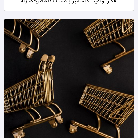
افكار اوتفيت ديسمبر بلمسات دافئة وعصرية