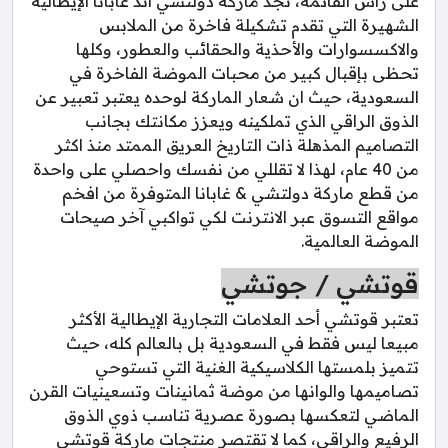
على رأس القائمة، نجد ماركة دولتشي اند غابانا الإيطالية
الشهيرة التي تقدم تشكيلة فاخرة من الملابس
والاكسسوارات والأحذية والحقائب والعطور، وكلها
تحظى بإقبال كبير من محبات الموضة الفاخرة في
السعودية، حيث ان شعار الماركة لوحده يعتبر تعبير عن
الذوق الراقي الذي تملكينه ويعزز مكانتك بجانب
التصاميم المذهلة ذات التاريخ العريق الممتد منذ اكثر
من 40 عام، لهذا لا تقللي من نفسك واحصلي على واحدة
من قطع ماركة دولتشي & غابانا المتوفرة من افخم
مواقع التسوق عبر الانترنت لكي تواكبي آخر صيحات
الموضة العالمية.
قوتشي / جوتشي
تعتبر قوتشي أحد العلامات التجارية الإيطالية الأكثر
مبيعا ليس فقط في السعودية بل بالعالم كله، حيث
تتميز بلمستها الكلاسيكية الغنية التي تستوحي
تصاميمها والوانها من موضة ثمانينات وتسعينيات القرن
الماضي لتعكسها بصورة عصرية تناسب ذوي الذوق
الرفيع والراقي، كما لا تقتصر منتجات ماركة قوتشي