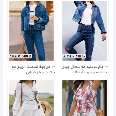
جاكيت دنيم مع بنطال جينز
مواجهة نسمات الربيع مع
يخلط صورة ربيعة دافئة
جاكيت جينز شبابي