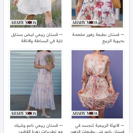
فستان بطبعة زهور مفعمة
فستان ربيعي ابيض بستايل
بحيوية الربيع
غاية في البساطة والاناقة
الانوثة الربيعية تتجسد في
فستان ربيعي ناعم وشيك
فستان ناعم غني بطبعات الزهور
مع تطريزات زهرة اللافندر