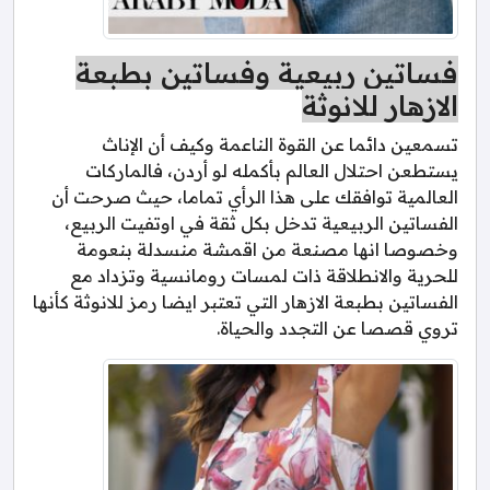
فساتين ربيعية وفساتين بطبعة
الازهار للانوثة
تسمعين دائما عن القوة الناعمة وكيف أن الإناث
يستطعن احتلال العالم بأكمله لو أردن، فالماركات
العالمية توافقك على هذا الرأي تماما، حيث صرحت أن
الفساتين الربيعية تدخل بكل ثقة في اوتفيت الربيع،
وخصوصا انها مصنعة من اقمشة منسدلة بنعومة
للحرية والانطلاقة ذات لمسات رومانسية وتزداد مع
الفساتين بطبعة الازهار التي تعتبر ايضا رمز للانوثة كأنها
تروي قصصا عن التجدد والحياة.