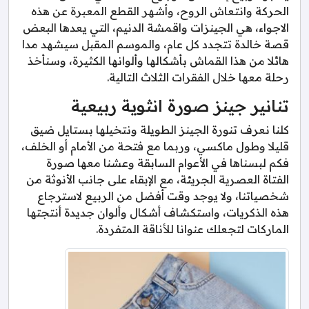
الحركة وانتعاش الروح، وأشهر القطع المعبرة عن هذه
الاجواء، هي الجينزات واقمشة الدنيم، التي يعدها البعض
قصة خالدة تتجدد كل عام، والموسم المقبل سيشهد مدا
هائلا من هذا القماش بأشكالها وألوانها الكثيرة، وسنأخذ
رحلة معها خلال الفقرات الثلاث التالية.
تنانير جينز صورة انثوية ربيعية
كلنا نعرف تنورة الجينز الطويلة ونتخيلها بستايل ضيق
قليلا وطول ماكسي، وربما مع فتحة من الأمام أو الخلف،
فكم لبسناها في الأعوام السابقة وعشنا معها صورة
الفتاة العصرية الجريئة، مع الإبقاء على جانب الأنوثة من
شخصياتنا، ولا يوجد وقت أفضل من الربيع لاسترجاع
هذه الذكريات، واستكشاف أشكال وألوان جديدة أنتجتها
الماركات لتجعلك عنوانا للأناقة المتفردة.