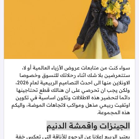
سواء كنت من متابعات عروض الأزياء العالمية أو لا،
ستتعرضين بلا شك اثناء رحلاتك للتسوق وخصوصا
الاونلاين منها الى احدث التصاميم الربيعية لعام 2026،
ولكن يجب ان تحرصي على ان هنالك قطع تحتاجينها
دائما لتحضير هذه الاطلالات وتكون اساسية في تكوين
اوتفيت ربيعي مذهل ومواكب لاتجاهات الموضة، واليكم
هذه المجموعة.
الجينزات واقمشة الدنيم
يعتبر الربيع إعلانا عن الرجوع للأناقة التي تعكس خفة