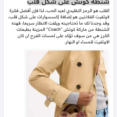
شنطة كوتش على شكل قلب
القلب هو الرمز التقليدي لعيد الحب، لذا فإن أفضل فكرة
لاوتفيت الفلانتين هو إضافة إكسسوارات على شكل قلب،
وقد وجدنا لك ما تحتاجينه ويلفت الانظار سريعا، فهذه
الشنطة من ماركة كوتش "Coach" المزينة بطبعات
الكرز هي من سوف تؤكد على لمسات الفرح ان كان
الاوتفيت للمساء او النهار.