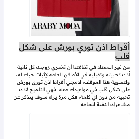
أقراط اذن توري بورش على شكل
قلب
من غير المعتاد في ثقافتنا أن تخبري زوجك كل ثانية
أنك تحبينه وتقبليه في الأماكن العامة لإثبات حبك له،
ولتسوية هذا الموقف، ادمجي أقراط اذن توري بورش
على شكل قلب في مواعيدك معه، فهي التلميح لانك
تحبيه من دون اي كلمة، فكل مرة يراه سوف يتذكر عن
مشاعرك النقية اتجاهه.