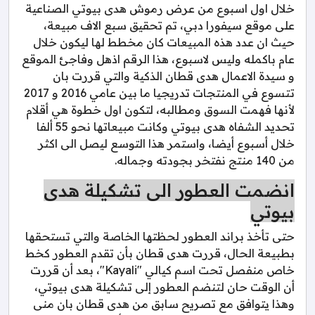
خلال اول اسبوع من عرض رموش هدى بيوتي الصناعية
على موقع سيفورا دبي، تم تحقيق سبع الاف مبيعة،
حيث ان عدد هذه المبيعات كان مخطط لها ليكون خلال
عام باكمله وليس لاسبوع، هذا الرقم اذهل وفاجئ الموقع
و سيدة الاعمال هدى قطان الذكية والتي قررت بان
تتسوع في المنتجات تدريجيا ما بين عامي 2016 و 2017
لأنها فهمت السوق ومطالبه، لتكون اول خطوة هي أقلام
تحديد الشفاه هدى بيوتي وكانت مبيعاتها نحو 55 ألفا
خلال أسبوع أيضا، واستمر هذا التوسع ليصل الى اكثر
من 140 منتج نفتخر بجودته وجماله.
انضمت العطور الى تشكيلة هدى
بيوتي
حتى تأخذ براند العطور لحظتها الخاصة والتي تستحقها
بطبيعة الحال، قررت هدى قطان بأن تقدم العطور كخط
خاص منفصل تحت اسم كيالي "Kayali"، بعد أن قررت
أن الوقت حان لتنضم العطور إلى تشكيلة هدى بيوتي،
وهذا يتوافق مع تصريح سابق من هدى قطان بان منى