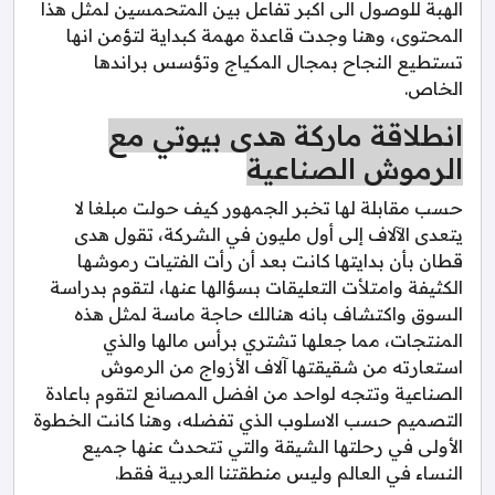
الهبة للوصول الى اكبر تفاعل بين المتحمسين لمثل هذا
المحتوى، وهنا وجدت قاعدة مهمة كبداية لتؤمن انها
تستطيع النجاح بمجال المكياج وتؤسس براندها
الخاص.
انطلاقة ماركة هدى بيوتي مع
الرموش الصناعية
حسب مقابلة لها تخبر الجمهور كيف حولت مبلغا لا
يتعدى الآلاف إلى أول مليون في الشركة، تقول هدى
قطان بأن بدايتها كانت بعد أن رأت الفتيات رموشها
الكثيفة وامتلأت التعليقات بسؤالها عنها، لتقوم بدراسة
السوق واكتشاف بانه هنالك حاجة ماسة لمثل هذه
المنتجات، مما جعلها تشتري برأس مالها والذي
استعارته من شقيقتها آلاف الأزواج من الرموش
الصناعية وتتجه لواحد من افضل المصانع لتقوم باعادة
التصميم حسب الاسلوب الذي تفضله، وهنا كانت الخطوة
الأولى في رحلتها الشيقة والتي تتحدث عنها جميع
النساء في العالم وليس منطقتنا العربية فقط.