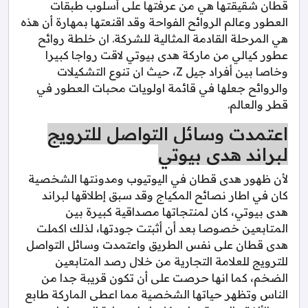
قطان شقيقتها هي من عرفتها على أسلوب طبقات
العطور وعالم الروائح الفواحة وقد اقنعتها بمهارة أن هذه
هي المرحلة القادمة المثالية للشركة. ان خلطة روائح
عطور كيالي من ماركة هدى بيوتي لاقت رواجا كبيرا
وخاصا بين أفراد جيل Z، حيث ان تنوع التشكيلات
والروائح جعلها في قائمة اولويات محبات العطور في
قطر والعالم.
اعتمدت وسائل التواصل للترويج
لبراند هدى بيوتي
لأن ظهور هدى قطان في اليوتيوب ومدونتها الشخصية
كان في اطار نصائح المكياج وقد سبق إطلاقها لبراند
هدى بيوتي، كان لمنتجاتها مصداقية كبيرة بين
المتابعين خصوصا بعد أن أثبتت جودتها، لذلك اكملت
هدى قطان على نفس الطريق واعتمدت وسائل التواصل
للترويج للعلامة التجارية من خلال رصد المتابعين
الضخم، كما انها حرصت على أن تكون قريبة جدا من
الناس وتظهر حياتها الشخصية مما اعطى الماركة طابع