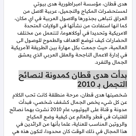
هدى قطان، مؤسسة امبراطورية هدى بيوتي
لمستحضرات المكياج والتجميل، عربية الاصل من
العراق تتباهى بجذورها والاصول العربية في اي مكان،
كما انها استفادت من نشأتها في الولايات المتحدة
الامريكية وتحديدا في أوكلاهوما، لتتعمل من مختلف
الحضارات كيف توضع الاهداف والطموح للوصول الى
العالمية، حيث جمعت بكل مهارة بين الطريقة الأمريكية
في إدارة الاعمال الناجحة والعقل العربي الذي يعشق
الجمال والتفرد.
بدأت هدى قطان كمدونة لنصائح
التجمل بـ 2010
شخصيتها هدى قطان، مرحة منطلقة كانت تحب الكلام
عن كل شيء يخص الجمال كشغف شخصي، فبدأت
مدونة و قناة على اليوتيوب عام 2010 نشرت بهما نصائح
للفتيات في قطر والعالم عن كيفية وضع المكياج
والروتين المناسب للعناية، علما بأنها من الرائدين في
هذا المجال في ذلك الوقت كان محدودا، لتكون هذه هي