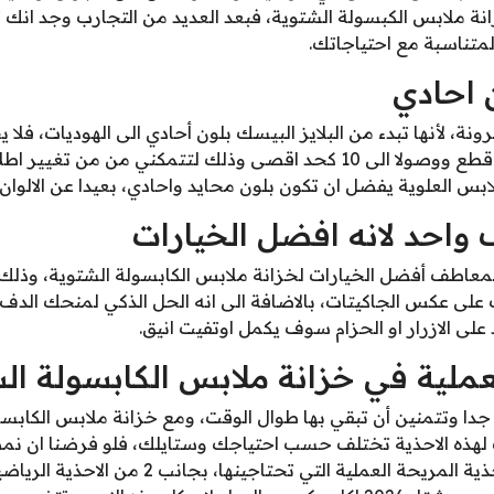
لمتناسبة مع احتياجاتك.
 احادي
مرونة، لأنها تبدء من البلايز البيسك بلون أحادي الى الهوديات، ف
الكبسولة الشتوية على الاقل 5 قطع ووصولا الى 10 كحد اقصى وذلك لتتمكني
ابس العلوية يفضل ان تكون بلون محايد واحادي، بعيدا عن الالوان
واحد لانه افضل الخيارات
عاطف أفضل الخيارات لخزانة ملابس الكابسولة الشتوية، وذلك 
لى عكس الجاكيتات، بالاضافة الى انه الحل الذكي لمنحك الدفء 
على الازرار او الحزام سوف يكمل اوتفيت انيق.
لعملية في خزانة ملابس الكابسولة ال
 جدا وتتمنين أن تبقي بها طوال الوقت، ومع خزانة ملابس الكابسو
هذه الاحذية تختلف حسب احتياجك وستايلك، فلو فرضنا ان نمط
فانت تحتاجين الى 3-5 من الاحذية المريحة العملية ا