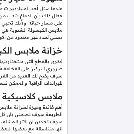
عندما سئل أحد المليارديرات ع
فعلل ذلك بأن الدماغ يتعب من 
على مسار حياته. ولأنك تحبي ا
ملابس الكبسولة الشتوية هي 
تصلي لعدد غير محدود من الاو
خزانة ملابس الك
فكري بالقطع التي ستختارينها 
ضروري التركيز على الفخامة في 
سوف يفتح لك العديد من الفر
للبراندات الراقية والممكن ت
ملابس كلاسيكية 
أهم فائدة وميزة لخزانة ملابس
الطريقة سوف تضمني بان كل اطل
سوف تجدين ان اكثر المشاهير 
انها متناسقة مع بعضها البعض