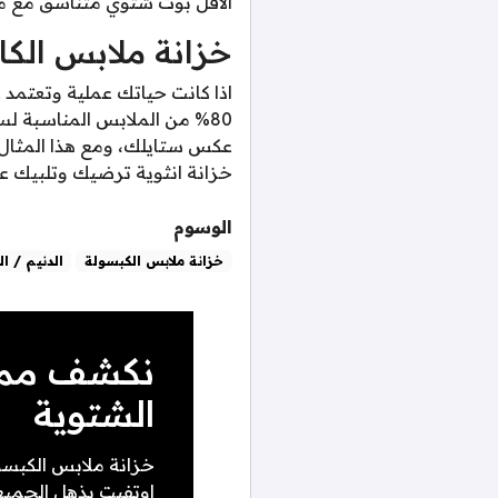
الاقل بوت شتوي متناسق مع موسم شتاء 2026 اكان بكعب عالي او لا، وكل هذه النسب تتغي
خزانة ملابس الك
80% من الملابس المناسبة لس
عكس ستايلك، ومع هذا المثال،
خزانة انثوية ترضيك وتلبيك عند
الوسوم
خزانة ملابس الكبسولة
الدنيم / ال
نكشف مميز
الشتوية
خزانة ملابس الكبسو
اوتفيت يذهل الجميع