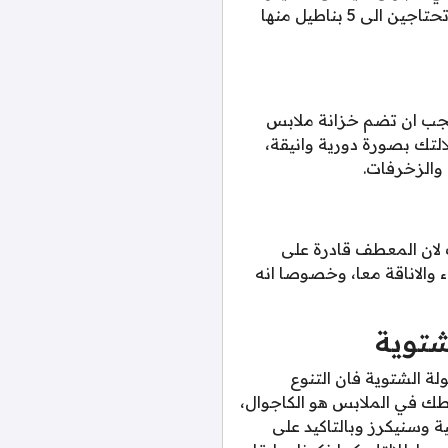
بسهولة مع باقي محتويات خزانة ملابس الكبسولة الشتوية، فبعد العديد من التجارب وجد انك تحتاجين الى 5 بناطيل منها
لا يجب ان تضم خزانة ملابس
 من من تغيير اطلالتك بصورة دورية وانيقة،
 والزخرفات.
لان المعطف قادرة على
والاناقة معا، وخصوصا انه
شتوية
لة الشتوية فان التنوع
ك في الملابس هو الكاجوال،
لتي تحتاجينها، بجانب 2 من الاحذية الرياضية وسنيكرز وبالتاكيد على