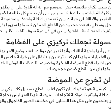
ن سبب تكرار ملابسه خلال الموسم مع انه له قدرة على ان يظهر 
كثرة القرارات، ولذلك فإنه يحرص على أن يجمع كل طاقته للأمو
لتغيير والأناقة في حياتك ولن تعتمدي اطلالة واحدة او مجموعة
حل وسطي، فبعدد محدود من القطع الممكن تنسيقها سهويا بكل 
تفيت المتجانسة الفاخرة والتي في كل مرة سوف تلفت انظار الص
بسولة تجعلك تركيزي على الفخامة
على أنها واجهة أناقتك وأنها تعبر عن ذوقك، فعند وضع الأمر به
الاختيارات، ولهذا ان كنت ترغبين بالانتقال على خزانة ملابس ال
ص لشراء قطع الموضة الفاخرة وخصوصا تلك ذات النقوش الناع
نسيقها باي من القطع ضمن مجموعتك.
لن تخرج عن الموضة
 الكبسولة هو تمكينك بان تكون اغلب القطع بستايل كلاسيكي والت
الة واوتفيت مواكبة لاتجاهات الموضة، فهذا الامر ليس بحاجة للك
يعتمدون على مثل هذا الستايل في مختلف الصور الكاجوال والر
.