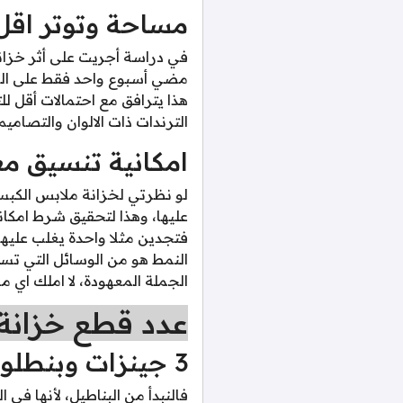
مساحة وتوتر اقل
في دراسة أجريت على أثر خزان
مضي أسبوع واحد فقط على العي
هذا يترافق مع احتمالات أقل لل
الترندات ذات الالوان والتصامي
امكانية تنسيق م
لو نظرتي لخزانة ملابس الكبس
عليها، وهذا لتحقيق شرط امكا
فتجدين مثلا واحدة يغلب عليها 
النمط هو من الوسائل التي تس
الجملة المعهودة، لا املك اي 
عدد قطع خزانة 
3 جينزات وبنطلونين اخرين هما الاساس
فالنبدأ من البناطيل، لأنها ف