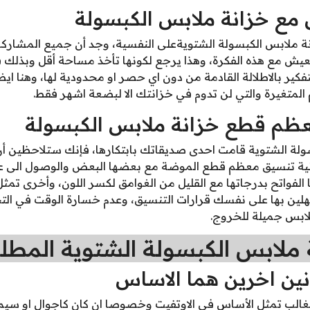
 مع خزانة ملابس الكبسولة
ة ملابس الكبسولة الشتويةعلى النفسية، وجد أن جميع المشاركا
ش مع هذه الفكرة، وهذا يرجع لكونها تأخذ مساحة أقل وبذلك فو
تفكير بالاطلالة القادمة من دون اي حصر او محدودية لها، وهنا اي
م المتغيرة والتي لن تدوم في خزانتك الا لبضعة اشهر فقط.
عظم قطع خزانة ملابس الكبسولة
ولة الشتوية قامت احدى صديقاتك بابتكارها، فإنك ستلاحظين أ
نية تنسيق معظم قطع الموضة مع بعضها البعض والوصول الى عدد
الفواتح بدرجاتها مع القليل من الغوامق لكسر اللون، وأخرى تمثل
هلين بها على نفسك قرارات التنسيق، وعدم خسارة الوقت في الت
ملابس جميلة للخروج.
ملابس الكبسولة الشتوية المطل
ي الغالب تمثل الأساس في الاوتفيت وخصوصا ان كان كاجوال او سي