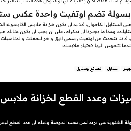
ر حسب اطلالتك كما ذكرنا سابقا.
ابسولة تضم اوتفيت واحدة عكس ست
تايلك، وهذا ما يجبرنا ان نذكرك، على ان يجب ان يكون هنالك عل
 فاننا نتحدث عن اوتفيت رسمي انيق واخر للحفلات والمناسبات 
ما تتجهين اليها لاختيار ملابسك.
جينز
ستايل
نصائح وستايل
ات وعدد القطع لخزانة ملابس 
لة الشتوية هي ترند لمن تحب الموضة وتعلم ان عدد القطع لي