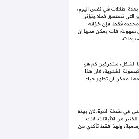
بعدة اطلالات في نفس اليوم،
ر التي تستحق فعلا وتؤثر
 محددة فقط، فإن خزانة
سهولة، فانه يمكن معها ان
ديقات.
ذا الشكل، ستدركين كم هو
كبسولة الشتوية، فان هذا
مة الممكن ان تظهر حبك
ي هي نقطة القوة، لان بهذه
ثير من الاثباتات، لانك
سمية، ولهذا فقط تأكدي من