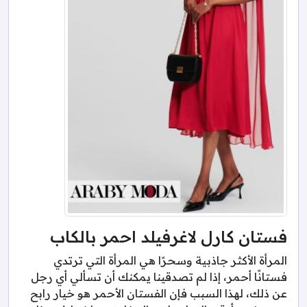
فستان كارل لاغرفيلد احمر بالكاب
المرأة الأكثر جاذبية وسحرًا هي المرأة التي ترتدي
فستانًا أحمر، إذا لم تصدقينا يمكنك أن تسألي أي رجل
عن ذلك، لهذا السبب فإن الفستان الأحمر هو خيار رابح