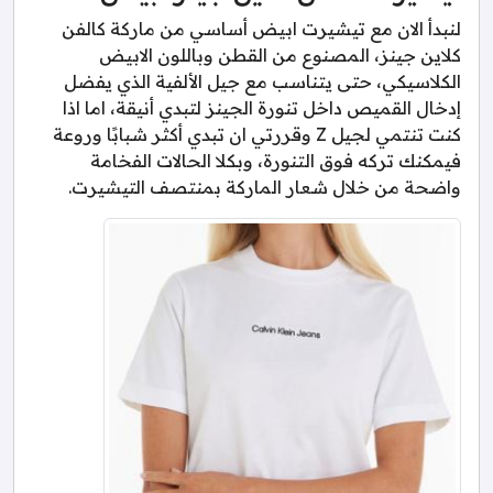
لنبدأ الان مع تيشيرت ابيض أساسي من ماركة كالفن
كلاين جينز، المصنوع من القطن وباللون الابيض
الكلاسيكي، حتى يتناسب مع جيل الألفية الذي يفضل
إدخال القميص داخل تنورة الجينز لتبدي أنيقة، اما اذا
كنت تنتمي لجيل Z وقررتي ان تبدي أكثر شبابًا وروعة
فيمكنك تركه فوق التنورة، وبكلا الحالات الفخامة
واضحة من خلال شعار الماركة بمنتصف التيشيرت.