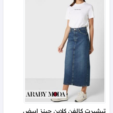
تيشيرت كالفن كلاين جينز ابيض