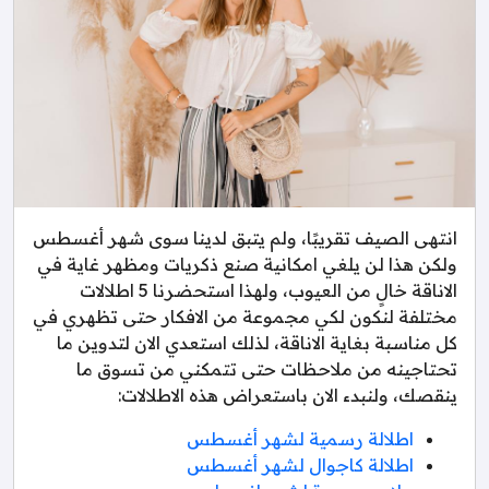
انتهى الصيف تقريبًا، ولم يتبق لدينا سوى شهر أغسطس
ولكن هذا لن يلغي امكانية صنع ذكريات ومظهر غاية في
الاناقة خالٍ من العيوب، ولهذا استحضرنا 5 اطلالات
مختلفة لنكون لكي مجموعة من الافكار حتى تظهري في
كل مناسبة بغاية الاناقة، لذلك استعدي الان لتدوين ما
تحتاجينه من ملاحظات حتى تتمكني من تسوق ما
ينقصك، ولنبدء الان باستعراض هذه الاطلالات:
اطلالة رسمية لشهر أغسطس
اطلالة كاجوال لشهر أغسطس