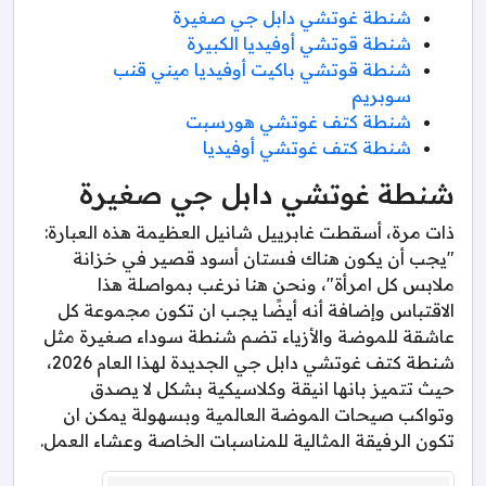
شنطة غوتشي دابل جي صغيرة
شنطة قوتشي أوفيديا الكبيرة
شنطة قوتشي باكيت أوفيديا ميني قنب
سوبريم
شنطة كتف غوتشي هورسبت
شنطة كتف غوتشي أوفيديا
شنطة غوتشي دابل جي صغيرة
ذات مرة، أسقطت غابرييل شانيل العظيمة هذه العبارة:
"يجب أن يكون هناك فستان أسود قصير في خزانة
ملابس كل امرأة"، ونحن هنا نرغب بمواصلة هذا
الاقتباس وإضافة أنه أيضًا يجب ان تكون مجموعة كل
عاشقة للموضة والأزياء تضم شنطة سوداء صغيرة مثل
شنطة كتف غوتشي دابل جي الجديدة لهذا العام 2026،
حيث تتميز بانها انيقة وكلاسيكية بشكل لا يصدق
وتواكب صيحات الموضة العالمية وبسهولة يمكن ان
تكون الرفيقة المثالية للمناسبات الخاصة وعشاء العمل.