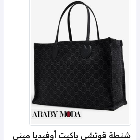
شنطة قوتشي باكيت أوفيديا ميني