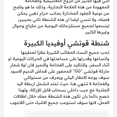
التي فيها الكثير من الروح الكلاسيكية والفخامة
المعهودة من هذه العلامة التجارية، وذلك ما هو واضح
من نوعية الجلود المختارة بجانب حزام ذهبي يمكن
فصله، ولا تنسي ايضا ان هذه الشنطة تاتي بجيبين
ليتسعوا لجميع مستلزماتك اليومية من مكياج وجوال
وغيرها الكثير.
شنطة قوتشي أوفيديا الكبيرة
تحب جميع النساء الحقائب الكبيرة نظرًا لعمليتها
واتساعها وقدرتها على مساعدتها في الحركات اليومية او
اثناء السفر، وللتاكيد على الفخامة والتميز فان اولا شعار
ماركة قوتشي "GG" المحفور على قماش الدنيم الاسود
سوف يوجه الانظار اليكي ويعرف عن مستواكي.
والفخامة لا تنتهي هنا، حيث تمتد لتشمل اربطة اليد
الجلدية مع جيب داخلي بسحاب قابل للإزالة، ولهذا
ننصح دائما بان تكون هذه الشنطة معك خلال اطلالات
العمل، لانها سوف تستوعب جميع الاشياء حتى اللابتوب.