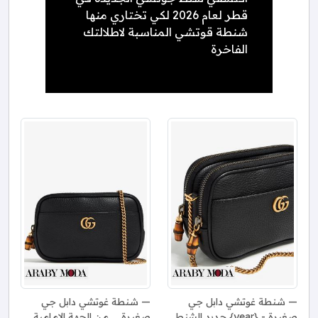
قطر لعام 2026 لكي تختاري منها
شنطة قوتشي المناسبة لاطلالتك
الفاخرة
شنطة غوتشي دابل جي
شنطة غوتشي دابل جي
صغيرة - {year} جديد الشنط
صغيرة _ من الجهة الامامية