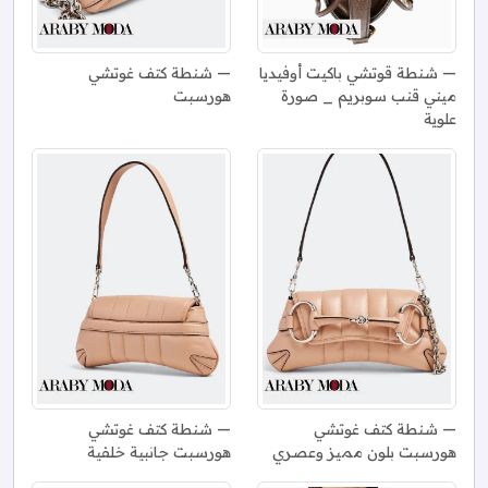
شنطة قوتشي باكيت أوفيديا
شنطة كتف غوتشي
ميني قنب سوبريم _ صورة
هورسبت
علوية
شنطة كتف غوتشي
شنطة كتف غوتشي
هورسبت بلون مميز وعصري
هورسبت جانبية خلفية