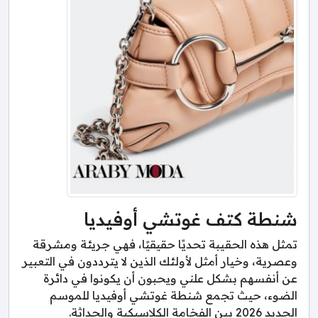
شنطة كتف غوتشي أوفيديا
تمثل هذه الحقيبة تحديًا حقيقيًا، فهي جريئة ومشرقة
وعصرية، وخيار أمثل لأولئك الذين لا يترددون في التعبير
عن أنفسهم بشكل علني ويحبون أن يكونوا في دائرة
الضوء، حيث تجمع شنطة غوتشي أوفيديا للموسم
الجديد 2026 بين الفخامة الكلاسيكية والحداثة.