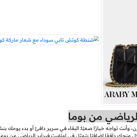
الرياضي من بوما
رن، وأنت تواجه خيارًا صعبًا: البقاء في سرير دافئ أو بدء يومك ب