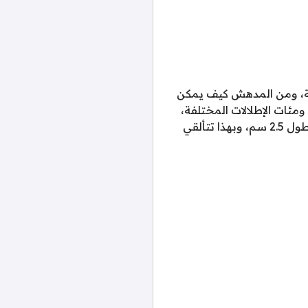
ضة، ومن المدهش كيف يمكن
مئات الإطلالات المختلفة،
لذلك قررنا أيضًا إضافة سنيكرز جيس الابيض هذا الى اوتفيت فبراير الرومنسي لجماله ونعله بطول 2.5 سم، وبهذا تتألقي