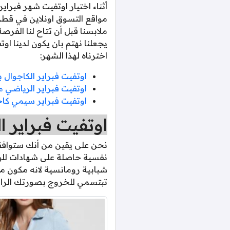
أثناء اختيار اوتفيت شهر فبرا
مواقع التسوق اونلاين في قطر و
ملابسنا قبل أن تتاح لنا الف
يجعلنا نهتم بان يكون لدينا ا
اخترناه لهذا الشهر:
اوتفيت فبراير الكاجوال 
اوتفيت فبراير الرياضي م
اوتفيت فبراير سيمي كا
اوتفيت فبراير 
نحن على يقين من أنك ستوافق
نفسية حاصلة على شهادات للوصو
شبابية رومانسية لانه مكون 
تبتسمي للخروج بصورتك الرائ