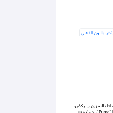
نشاط بالتمرين والركض،
سنجعل اختيارك أسهل من خلال منحك دافعًا إضافيًا يتمثل في اوتفيت فبراير الرياضي من بوما "Puma"، حيث معه