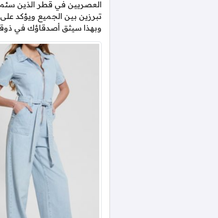
العصريين في قطر الذين سئمو
تبرزين بين الجميع ويؤكد على
وبهذا سيثق أصدقاؤك في ذوق