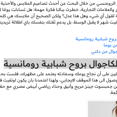
ير الرومنسي من خلال البحث عن أحدث تصاميم الملابس والأحذية 
العلامات التجارية، خطرت ببالنا فكرة مهمة: هل تساءلت يومًا لم
رصة لقول أي شيء وهل هذا عدل؟ ولكن الصحيح أن ملابسك هي كلمت
وتفيت شهر لا يقبل الوسط، بل يدعم ثقتك بنفسك باي اطلالة تريدي
بروح شبابية رومانسية
ن بوما
جوال من دكني
الكاجوال بروح شبابية رومانسية
ين على أن نجاح يومك وسعادته يعتمد على مظهرك، فلست بحاج
ل الى هذا الموقف الايجابي، ولهذا اعتمدنا بان يكون اوتفيت ف
من جمبسوت جينز مريح وأنيق وحذاء رياضي أبيض عصري مع حقيبة
عة.