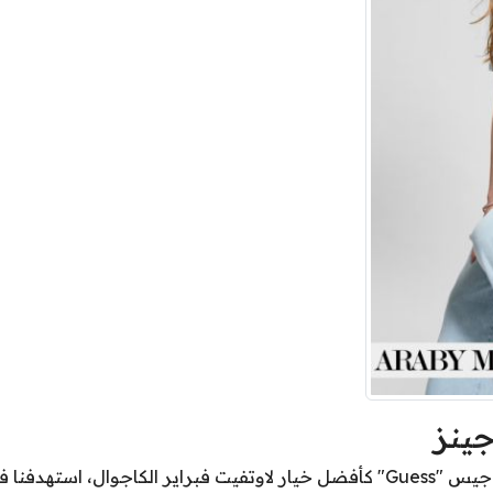
ينز
عند اختيار جمبسوت جينز من جيس "Guess" كأفضل خيار لاوتفيت فبراير الكاجو