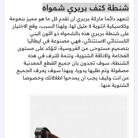
شنطة كتف بربري شمواه
تتعهد دائما ماركة بربري ان تقدم كل ما هو مميز بنعومة
وكلاسيكية انثوية لا مثيل لها، ولهذا السبب، وقع الاختيار
على شنطة بربري هذه بالشمواه ذو اللون البني
الكستنائي الاستثنائي، فهي مصنوعة في ايطاليا
بتصميم مستوحى من الفروسية، لتؤكد على مستوى
الفخامة والاناقة الشتوية، وتتمة للترف في هذه
الشنطة، سوف تجدون بان جميع القطع المعدنية
مصقولة وتم طليها يدويا، وبهذا سوف يعرف الجميع
من انت وكيف يجب ان يمدحوا اطلالاتك وخصوصا
الشتوية منها.