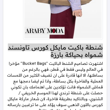
شنطة باكيت مايكل كورس تاونسند
شمواه بحياكة بارزة
اشتهرت تصاميم الشنط الباكيت "Bucket Bags" مؤخرا
في العالم وليس فقط في قطر، فهي بالرغم من
بساطتها، الا انها قادرة على ان تضيف الكثير من اللمسات
العملية والفاخرة بكل بساطة، واذا تم ايضا دمجها مع
قماش الشمواه فانت تؤكدين على اهتمامك بان تكوني
حصلت على شنطة ترندي لهذا الموسم الخريفي /
الشتوي، وبالتاكيد بطريقة فاخرة، لان شعار ماركة مايكل
كورس باللون الذهبي سوف يؤكد على ما ترغبين بارساله