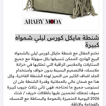
شنطة مايكل كورس ليلي شمواه
كبيرة
نختم المقال مع شنطة مايكل كورس ليلي بالشمواه
البيج الهادئ، الممكن تنسيقها بكل سهولة مع جميع
الستايلات والملابس الراقية التي تملكيها في خزانة
ملابسك، فالتصميم البسيط بدون حواف واستخدام
الجلد اضاف الكثير من التميز لهذه الشنطة الفاخرة، وكل
هذا مع ضمان عالي بالعملانية وقدرة الشنطة على ان
تستوعب جميع ما تحتاجه، فهي تاتي بثلاث جيوب كبيرة
سوف تجعلك تعتمدين عليها باطلالات خريف / شتاء
2026 اليومية المتميزة بالنعومة والبساطة مع التمسك
بالفخامة والاناقة.