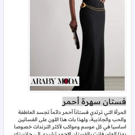
فستان سهرة أحمر
المرأة التي ترتدي فستاناً أحمر دائماً تجسد العاطفة
والحب والجاذبية، ولهذا بات هذا اللون على الفساتين
اساسيا في كل موسم ومواكب لأكثر الترندات خصوصا
بهذا العام، فانت بالفستان الاحمر تشيري الى جاذبيتك