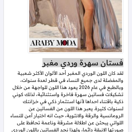
فستان سهرة وردي مغبر
لقد كان اللون الوردي المغبر أحد الألوان الأكثر شعبية
والمفضلة لدى جميع النساء في قطر لعدة سنوات،
وبالطبع في عام 2026 يعود هذا اللون للواجهة من خلال
تشكيلات فساتين سهرة فاخرة واستثنائية، لذلك كوني
ذكية باقتناء احداها لأنها استثمار ذكي في خزانتك
لسنوات كثيرة. يعبر هذا اللون من الفساتين عن
الرومانسية والرقة والانثوية، حيث انه اختيار آمن للنساء
اللواتي يبحثن عن اطلالة مشرقة وناعمة تحافظ على
صورتها الانيقة دائما، ولهذا نجد الفساتين باللون الوردي