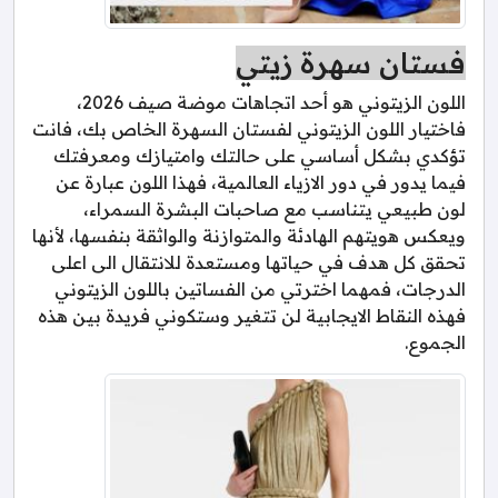
فستان سهرة زيتي
اللون الزيتوني هو أحد اتجاهات موضة صيف 2026،
فاختيار اللون الزيتوني لفستان السهرة الخاص بك، فانت
تؤكدي بشكل أساسي على حالتك وامتيازك ومعرفتك
فيما يدور في دور الازياء العالمية، فهذا اللون عبارة عن
لون طبيعي يتناسب مع صاحبات البشرة السمراء،
ويعكس هويتهم الهادئة والمتوازنة والواثقة بنفسها، لأنها
تحقق كل هدف في حياتها ومستعدة للانتقال الى اعلى
الدرجات، فمهما اخترتي من الفساتين باللون الزيتوني
فهذه النقاط الايجابية لن تتغير وستكوني فريدة بين هذه
الجموع.