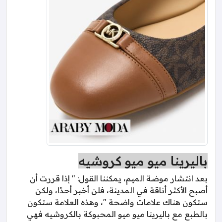
باليرينا ميو ميو كروشيه
بعد انتشار موضة الميم، يمكننا القول: " إذا قررت أن
أصبح الأكثر أناقة في المدينة، فلن أخبر أحدًا، ولكن
ستكون هناك علامات واضحة "، وهذه العلامة ستكون
بالطبع مع باليرينا ميو ميو المحبوكة بالكروشيه فهي