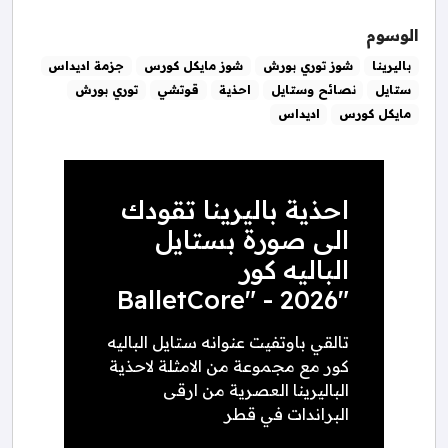
الوسوم
باليرينا
شوز توري بورش
شوز مايكل كورس
جزمة اديداس
ستايل
نصائح وستايل
احذية
قوتشي
توري بورش
مايكل كورس
اديداس
احذية باليرينا تقودك
الى صورة بستايل
الباليه كور
"BalletCore" - 2026
تالقي باوتفيت عنوانه ستايل الباليه
كور مع مجموعة من الامثلة لاحذية
الباليرينا العصرية من ارقى
البراندات في قطر