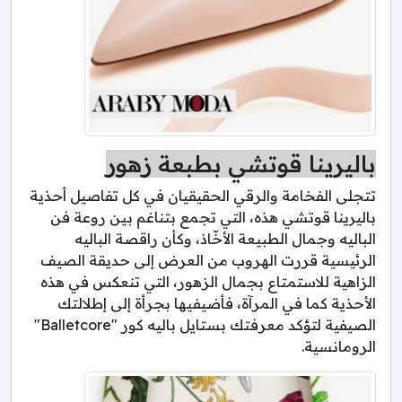
باليرينا قوتشي بطبعة زهور
تتجلى الفخامة والرقي الحقيقيان في كل تفاصيل أحذية
باليرينا قوتشي هذه، التي تجمع بتناغم بين روعة فن
الباليه وجمال الطبيعة الأخّاذ، وكأن راقصة الباليه
الرئيسية قررت الهروب من العرض إلى حديقة الصيف
الزاهية للاستمتاع بجمال الزهور، التي تنعكس في هذه
الأحذية كما في المرآة، فأضيفيها بجرأة إلى إطلالتك
الصيفية لتؤكد معرفتك بستايل باليه كور "Balletcore"
الرومانسية.