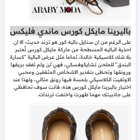
باليرينا مايكل كورس ماندي فليكس
على الرغم من ان ستايل باليه كور هو ترند حديث، الا ان
احذية الباليه المسطحة من ماركة مايكل كورس تُعتبر
بلا شك كلاسيكية خالدة، تماما مثل عرض البالية "كسارة
البندق" للملحن تشايكوفسكي، فهي لن ولم تفقد بريقها
ورونقها وتحظى بتقدير الاشخاص المثقفين ومحبي
الاوتفيت الكلاسيكي بلمسة فيها رونق مثالي، ولهذا عند
اختيار باليرينا مايكل كورس هذه، فانت سوف تحافظي
على جاذبيتك مهما ظهرت واختفت ترندات.