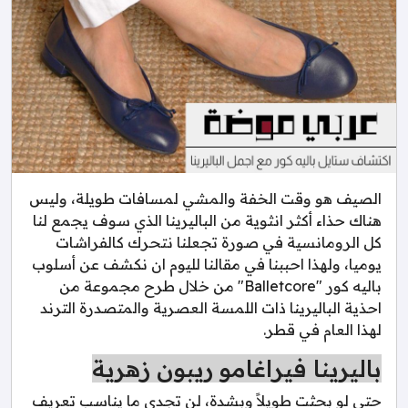
الصيف هو وقت الخفة والمشي لمسافات طويلة، وليس
هناك حذاء أكثر انثوية من الباليرينا الذي سوف يجمع لنا
كل الرومانسية في صورة تجعلنا نتحرك كالفراشات
يوميا، ولهذا احببنا في مقالنا لليوم ان نكشف عن أسلوب
باليه كور "Balletcore" من خلال طرح مجموعة من
احذية الباليرينا ذات اللمسة العصرية والمتصدرة الترند
لهذا العام في قطر.
باليرينا فيراغامو ريبون زهرية
حتى لو بحثت طويلاً وبشدة، لن تجدي ما يناسب تعريف