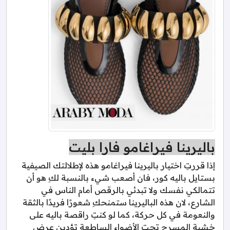
باليرينا فيراغامو فارا بليت
إذا قررتِ اختيار باليرينا فيراغامو هذه لإطلالتك الصيفية
بستايل باليه كور، فان أصعب شيء بالنسبة لكِ هو أن
تتمالكي نفسك ولا تبدئي بالرقص أمام الناس في
الشارع، لان هذه الباليرينا ستمنحكِ شعورًا فريدًا بالثقة
والنعومة في كل حركة، كما لو كنتِ راقصة باليه على
خشبة المسرح تحت الأضواء الساطعة تؤدين عرض