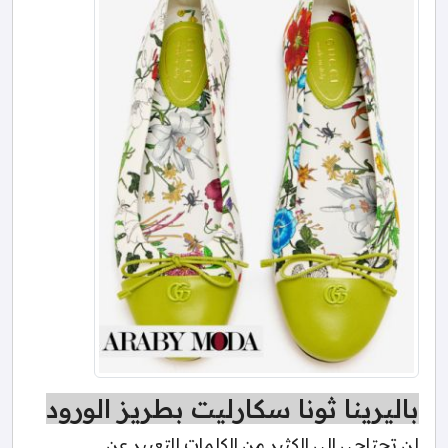
باليرينا ثونا سكارليت بطريز الورود
لن تحتاجي إلى الكثير من الكلمات للتعبير عن