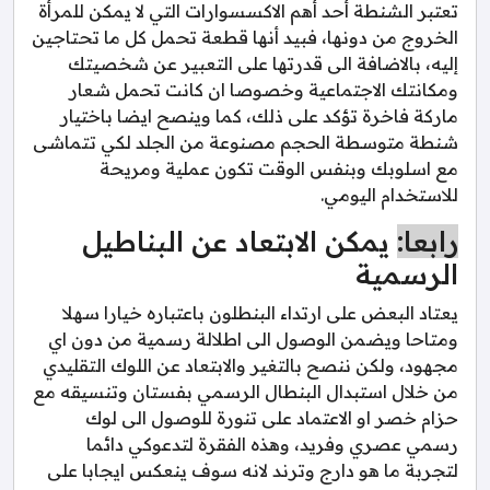
تعتبر الشنطة أحد أهم الاكسسوارات التي لا يمكن للمرأة
الخروج من دونها، فبيد أنها قطعة تحمل كل ما تحتاجين
إليه، بالاضافة الى قدرتها على التعبير عن شخصيتك
ومكانتك الاجتماعية وخصوصا ان كانت تحمل شعار
ماركة فاخرة تؤكد على ذلك، كما وينصح ايضا باختيار
شنطة متوسطة الحجم مصنوعة من الجلد لكي تتماشى
مع اسلوبك وبنفس الوقت تكون عملية ومريحة
للاستخدام اليومي.
رابعا:
يمكن الابتعاد عن البناطيل
الرسمية
يعتاد البعض على ارتداء البنطلون باعتباره خيارا سهلا
ومتاحا ويضمن الوصول الى اطلالة رسمية من دون اي
مجهود، ولكن ننصح بالتغير والابتعاد عن اللوك التقليدي
من خلال استبدال البنطال الرسمي بفستان وتنسيقه مع
حزام خصر او الاعتماد على تنورة للوصول الى لوك
رسمي عصري وفريد، وهذه الفقرة لتدعوكي دائما
لتجربة ما هو دارج وترند لانه سوف ينعكس ايجابا على