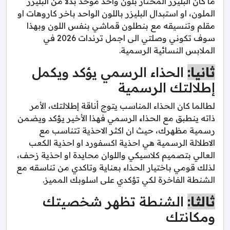
ما كان البليزر المختار بلون واحد موحد بدلا من البليزر
الملون، او استبدال البليزر باللون الواحد باخر كاروهات او
مقلم وتنسيقه مع بنطلون قماشي بنفس اللون وبهذا
سوف تكوني وصلتي الى اجمل ترندات 2026 في
الملابس النسائية الرسمية.
ثانيا:
الحذاء الرسمي يؤكد ويكمل
إطلالتك الرسمية
لطالما كان الحذاء المناسب يتوج أناقة إطلالتك، الأمر
ذاته ينطبق مع الحذاء الرسمي فهذا الأخير يؤكد ويضمن
رسمية مظهرك، حيث ان اكثر الاحذية تتناسب مع
الاطلالة الرسمية هي احذية اكسفورد او احذية الكعب
العالي بتصميم كلاسيكي واللوان محايدة او احذية زحف،
لذلك قومي باختيار الحذاء بعناية وتاكدي من تناسقه مع
الشنطة الفاخرة لكي تؤكدي على اسلوبك المميز.
ثالثا:
الشنطة تظهر شخصيتك
ومكانتك