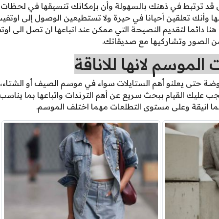
 قد ترتبط في ذهنك بالسهولة وأن بإمكانك تنسيقها في لحظات، 
ها وأنك تعلقين أحيانا في حيرة ولا تستطيعين الوصول إلى اوتفيت
ا دائما لتقديم النصيحة التي ممكن عند اتباعها ان تصل الى اوتف
من الصور وتشاركيها مع صديقاتك.
لموسم لانها للاناقة
ضة حتى يعلنو أهم الستايلات سواء في موسم الصيف أو الشتاء،
 عليك القيام ببحث سريع عن أهم الترندات واتباعها بما يناس
ا انيقة وعلى مستوى التطلعات مهما اختلف الموسم.