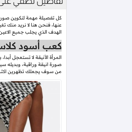
كل تفصيلة مهمة لتكوين صورة 
عنها، فنحن هنا لا نريد منك ت
الهدف الذي يجلب جميع الاعين
كعب أسود كلاس
المرأة الأنيقة لا تستعجل أبدا
صورة انيقة وراقية، وبديله س
من سوف يجعلك تظهرين اكثر ا