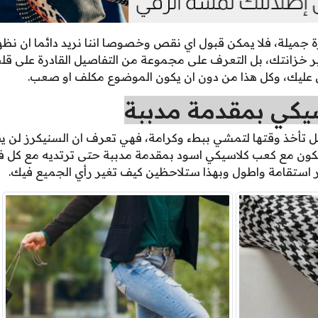
جميلة، فلا يمكن قبول اي نقص وخصوصا اننا نريد دائما ان نظه
غير خزانتك، بل التعرف على مجموعة من التفاصيل القادرة على ق
 عليك، وكل هذا من دون ان يكون الموضوع مكلف او صعب.
يكي بمقدمة مدببة
، بل تأخذ وقتها لتمشي ببطء وكرامة، فهي تعرف ان السنيكرز لن ي
يكون مع كعب كلاسيكي اسود بمقدمة مدببة حتى ترتديه مع كل ف
ستقامة واطول وبهذا ستلاحظين كيف تغير رأي الجميع فيك.