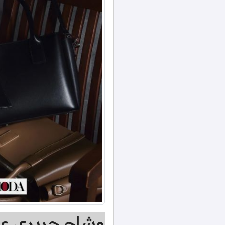
وشاح حريري عل