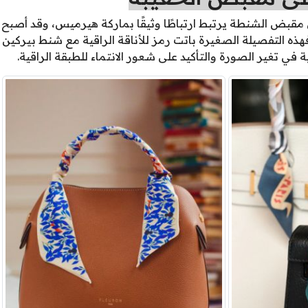
مقبض الشنطة يرتبط ارتباطًا وثيقًا بماركة هيرميس، وقد أصبح ه
قت عليه تويلي "Twilly"، فهذه التفصيلة الصغيرة باتت رمز للأناقة الراقية مع شنط 
في تغير الصورة والتأكيد على شعور الانتماء للطبقة الراقية.