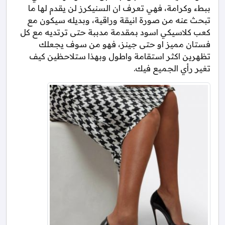
ببطء وكرامة، فهي تعرف ان السنيكرز لن يقدم لها ما
تبحث عنه من صورة انيقة وراقية، وبديله سيكون مع
كعب كلاسيكي اسود بمقدمة مدببة حتى ترتديه مع كل
فستان مميز او حتى جينز، فهو من سوف يجعلك
تظهرين اكثر استقامة واطول وبهذا ستلاحظين كيف
تغير رأي الجميع فيك.