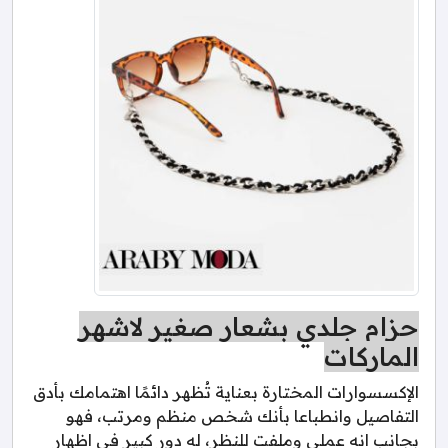
حزام جلدي بشعار صغير لاشهر
الماركات
الإكسسوارات المختارة بعناية تُظهر دائمًا اهتمامك بأدق
التفاصيل وانطباعا بأنك شخص منظم ومرتب، فهو
بجانب انه عملي وملفت للنظر، له دور كبير في اظهار